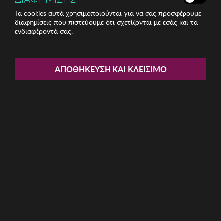
Τα cookies αυτά χρησιμοποιούνται για να σας προσφέρουμε
διαφημίσεις που πιστεύουμε ότι σχετίζονται με εσάς και τα
ενδιαφέροντά σας.
Share:
ΑΠΟΘΉΚΕΥΣΗ ΚΑΙ ΚΛΕΊΣΙΜΟ
Ανδρική Μπλούζα SPLENDID
ΚΩΔ: 47-206-074010
6.40€
Μέγεθος:
M
S