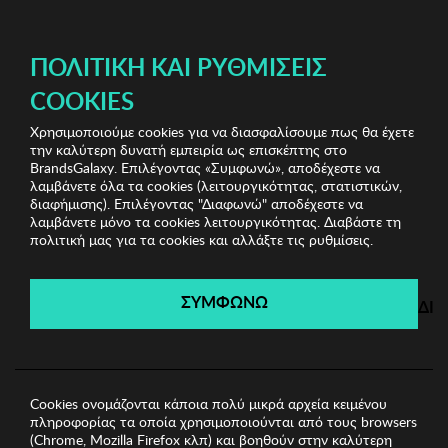
ΔΩΡΕΑΝ ΜΕΤΑΦΟΡΙΚΑ ΜΕ ΑΓΟΡΕΣ ΑΠΌ 49€ ΚΑΙ ΆΝΩ!
ΠΟΛΙΤΙΚΉ ΚΑΙ ΡΥΘΜΊΣΕΙΣ
COOKIES
Χρησιμοποιούμε cookies για να διασφαλίσουμε πως θα έχετε
Smart & Splendid Summer Clearance
Ανδρικές
την καλύτερη δυνατή εμπειρία ως επισκέπτης στο
Μπλούζες
Ανδρική Μπλούζα SPLENDID
BrandsGalaxy. Επιλέγοντας «Συμφωνώ», αποδέχεστε να
λαμβάνετε όλα τα cookies (λειτουργικότητας, στατιστικών,
διαφήμισης). Επιλέγοντας "Διαφωνώ" αποδέχεστε να
λαμβάνετε μόνο τα cookies λειτουργικότητας. Διαβάστε τη
Smart & Splendid Summer
πολιτική μας για τα cookies και αλλάξτε τις ρυθμίσεις.
Clearance
ΣΥΜΦΩΝΩ
ΔΙ
Λήγει σε:
00
ημέρες
|
00
ώρες
00
λεπτά
00
δευτ.
Cookies ονομάζονται κάποια πολύ μικρά αρχεία κειμένου
πληροφορίας τα οποία χρησιμοποιούνται από τους browsers
(Chrome, Mozilla Firefox κλπ) και βοηθούν στην καλύτερη