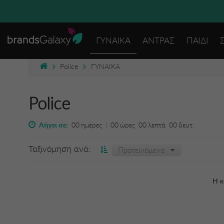
ΓΥΝΑΙΚΑ
ΑΝΤΡΑΣ
ΠΑΙΔΙ
Police
ΓΥΝΑΙΚΑ
Police
Λήγει σε:
00
ημέρες
|
00
ώρες
00
λεπτά
00
δευτ.
Ταξινόμηση ανά:
Προτεινόμενα
Η κ