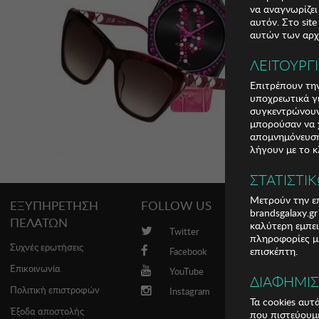
να αναγνωρίζει
αυτόν. Στο sit
αυτών των αρχε
ΛΕΙΤΟΥΡΓ
Επιτρέπουν την
υποχρεωτικά γι
συγκεντρώνουν
μπορούσαν να χ
απομνημόνευση 
λήγουν με το κ
ΣΤΑΤΙΣΤΙ
Μετρούν την επ
ΕΞΥΠΗΡΕΤΗΣΗ
FOLLOW US
PROMO
brandsgalaxy.g
ΠΕΛΑΤΩΝ
καλύτερη εμπει
Twitter
Brands
πληροφορίες με
Συχνές ερωτήσεις
επισκέπτη.
Facebook
Επικοινωνία
YouTube
ΔΙΑΦΗΜΙ
Πολιτική επιστροφών
Instagram
Τα cookies αυτ
Έξοδα αποστολής
που πιστεύουμε