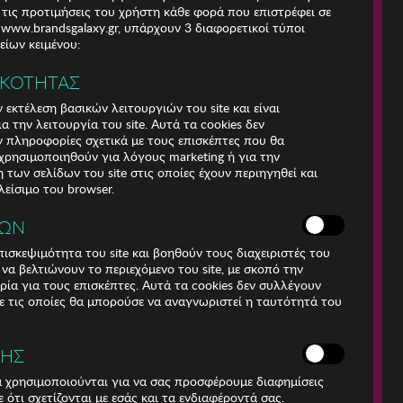
 τις προτιμήσεις του χρήστη κάθε φορά που επιστρέφει σε
e www.brandsgalaxy.gr, υπάρχουν 3 διαφορετικοί τύποι
ίων κειμένου:
ΙΚΟΤΗΤΑΣ
 εκτέλεση βασικών λειτουργιών του site και είναι
α την λειτουργία του site. Αυτά τα cookies δεν
 πληροφορίες σχετικά με τους επισκέπτες που θα
ρησιμοποιηθούν για λόγους marketing ή για την
των σελίδων του site στις οποίες έχουν περιηγηθεί και
λείσιμο του browser.
ΚΩΝ
ισκεψιμότητα του site και βοηθούν τους διαχειριστές του
r να βελτιώνουν το περιεχόμενο του site, με σκοπό την
Για τηλεφωνικές
ρία για τους επισκέπτες. Αυτά τα cookies δεν συλλέγουν
παραγγελίες καλέστε
 τις οποίες θα μπορούσε να αναγνωριστεί η ταυτότητά του
211 18 94 400
(Δευτέρα έως Παρασκευή
9:30 - 14:30 & 24ώρες
ΣΗΣ
Φωνητική Πύλη)
Αριθμός Γ.Ε.Μη.:
ά χρησιμοποιούνται για να σας προσφέρουμε διαφημίσεις
009456401000
 ότι σχετίζονται με εσάς και τα ενδιαφέροντά σας.