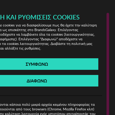
Ή ΚΑΙ ΡΥΘΜΊΣΕΙΣ COOKIES
(0)
- ΕΓΓΡΑΦΗ
ΤΟ ΚΑΛΑΘΙ ΜΟΥ
 cookies για να διασφαλίσουμε πως θα έχετε την καλύτερη
α ως επισκέπτης στο BrandsGalaxy. Επιλέγοντας
δέχεστε να λαμβάνετε όλα τα cookies (λειτουργικότητας,
ιαφήμισης). Επιλέγοντας "Διαφωνώ" αποδέχεστε να
 τα cookies λειτουργικότητας. Διαβάστε τη πολιτική μας
και αλλάξτε τις ρυθμίσεις.
ΣΥΜΦΩΝΩ
Βρέθηκαν
0 Προϊόντα
ΔΙΑΦΩΝΩ
ιες!
ονται κάποια πολύ μικρά αρχεία κειμένου πληροφορίας τα
οιούνται από τους browsers (Chrome, Mozilla Firefox κλπ)
ην καλύτερη λειτουργία ενός ιστοτόπου επιτρέποντάς του