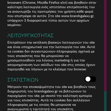
browsers (Chrome, Mozilla Firefox κλπ) και βοηθούν στην
καλύτερη λειτουργία ενός ιστοτόπου επιτρέποντάς του
να αναγνωρίζει τις προτιμήσεις του χρήστη κάθε φορά
που επιστρέφει σε αυτόν. Στο site www.brandsgalaxy.gr,
υπάρχουν 3 διαφορετικοί τύποι αυτών των αρχείων
κειμένου:
ΛΕΙΤΟΥΡΓΙΚΟΤΗΤΑΣ
Επιτρέπουν την εκτέλεση βασικών λειτουργιών του site
και είναι υποχρεωτικά για την λειτουργία του site. Αυτά
τα cookies δεν συγκεντρώνουν πληροφορίες σχετικά με
τους επισκέπτες που θα μπορούσαν να
χρησιμοποιηθούν για λόγους marketing ή για την
απομνημόνευση των σελίδων του site στις οποίες έχουν
περιηγηθεί και λήγουν με το κλείσιμο του browser.
ΕΤΑΙΡΕΙΑ
ΣΤΑΤΙΣΤΙΚΩΝ
ΕΞΥΠΗΡΕΤΗΣΗ ΠΕΛΑΤΩΝ
Μετρούν την επισκεψιμότητα του site και βοηθούν τους
διαχειριστές του brandsgalaxy.gr να βελτιώνουν το
περιεχόμενο του site, με σκοπό την καλύτερη εμπειρία
Για τηλεφωνικές παραγγελίες καλέστε
για τους επισκέπτες. Αυτά τα cookies δεν συλλέγουν
211 18 94 400
πληροφορίες με τις οποίες θα μπορούσε να
(Δευτέρα έως Παρασκευή 9:30 - 14:30 & 24ώρες Φωνητική Πύλη)
αναγνωριστεί η ταυτότητά του επισκέπτη.