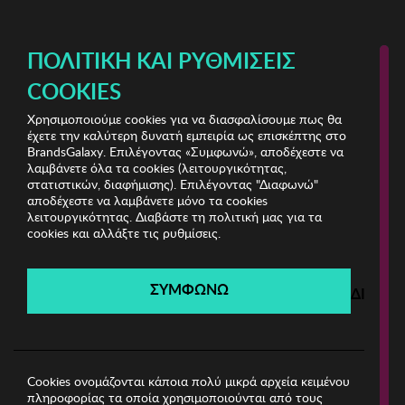
ΔΩΡΕΑΝ ΜΕΤΑΦΟΡΙΚΑ ΜΕ ΑΓΟΡΕΣ ΑΠΌ 49€ ΚΑΙ ΆΝΩ!
ΠΟΛΙΤΙΚΉ ΚΑΙ ΡΥΘΜΊΣΕΙΣ
COOKIES
Χρησιμοποιούμε cookies για να διασφαλίσουμε πως θα
Original Crystal
ΓΥΝΑΙΚΑ
έχετε την καλύτερη δυνατή εμπειρία ως επισκέπτης στο
BrandsGalaxy. Επιλέγοντας «Συμφωνώ», αποδέχεστε να
λαμβάνετε όλα τα cookies (λειτουργικότητας,
Original Crystal
στατιστικών, διαφήμισης). Επιλέγοντας "Διαφωνώ"
αποδέχεστε να λαμβάνετε μόνο τα cookies
λειτουργικότητας. Διαβάστε τη πολιτική μας για τα
Λήγει σε:
00
ημέρες
|
00
ώρες
00
λεπτά
00
δευτ.
cookies και αλλάξτε τις ρυθμίσεις.
Filters
ΣΥΜΦΩΝΩ
ΔΙΑΦΩ
Η καμπάνια έχει λήξει.
Δείτε τις προσφορές μας από τις διαθέσιμες
καμπάνιες!
Cookies ονομάζονται κάποια πολύ μικρά αρχεία κειμένου
πληροφορίας τα οποία χρησιμοποιούνται από τους