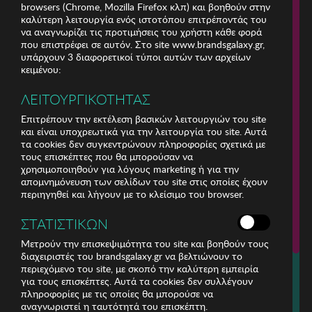
browsers (Chrome, Mozilla Firefox κλπ) και βοηθούν στην
καλύτερη λειτουργία ενός ιστοτόπου επιτρέποντάς του
να αναγνωρίζει τις προτιμήσεις του χρήστη κάθε φορά
που επιστρέφει σε αυτόν. Στο site www.brandsgalaxy.gr,
υπάρχουν 3 διαφορετικοί τύποι αυτών των αρχείων
κειμένου:
ΛΕΙΤΟΥΡΓΙΚΟΤΗΤΑΣ
Επιτρέπουν την εκτέλεση βασικών λειτουργιών του site
και είναι υποχρεωτικά για την λειτουργία του site. Αυτά
τα cookies δεν συγκεντρώνουν πληροφορίες σχετικά με
τους επισκέπτες που θα μπορούσαν να
χρησιμοποιηθούν για λόγους marketing ή για την
απομνημόνευση των σελίδων του site στις οποίες έχουν
περιηγηθεί και λήγουν με το κλείσιμο του browser.
ΕΤΑΙΡΕΙΑ
ΣΤΑΤΙΣΤΙΚΩΝ
ΕΞΥΠΗΡΕΤΗΣΗ ΠΕΛΑΤΩΝ
Μετρούν την επισκεψιμότητα του site και βοηθούν τους
διαχειριστές του brandsgalaxy.gr να βελτιώνουν το
περιεχόμενο του site, με σκοπό την καλύτερη εμπειρία
Για τηλεφωνικές παραγγελίες καλέστε
για τους επισκέπτες. Αυτά τα cookies δεν συλλέγουν
211 18 94 400
πληροφορίες με τις οποίες θα μπορούσε να
(Δευτέρα έως Παρασκευή 9:30 - 14:30 & 24ώρες Φωνητική Πύλη)
αναγνωριστεί η ταυτότητά του επισκέπτη.