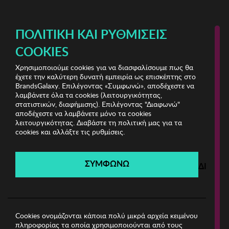
ΔΩΡΕΑΝ ΜΕΤΑΦΟΡΙΚΑ ΜΕ ΠΙΣΤΩΤΙΚΗ Ή ΧΡΕΩΣΤΙΚΗ ΚΑΡΤΑ, PAYPAL & IRIS!
ΠΟΛΙΤΙΚΉ ΚΑΙ ΡΥΘΜΊΣΕΙΣ
COOKIES
Χρησιμοποιούμε cookies για να διασφαλίσουμε πως θα
North Sails
έχετε την καλύτερη δυνατή εμπειρία ως επισκέπτης στο
BrandsGalaxy. Επιλέγοντας «Συμφωνώ», αποδέχεστε να
λαμβάνετε όλα τα cookies (λειτουργικότητας,
North Sails
στατιστικών, διαφήμισης). Επιλέγοντας "Διαφωνώ"
αποδέχεστε να λαμβάνετε μόνο τα cookies
λειτουργικότητας. Διαβάστε τη πολιτική μας για τα
Λήγει σε:
00
ημέρες
|
00
ώρες
00
λεπτά
00
δευτ.
cookies και αλλάξτε τις ρυθμίσεις.
Filters
ΣΥΜΦΩΝΩ
ΔΙΑΦΩ
Η καμπάνια έχει λήξει.
Δείτε τις προσφορές μας από τις διαθέσιμες
καμπάνιες!
Cookies ονομάζονται κάποια πολύ μικρά αρχεία κειμένου
πληροφορίας τα οποία χρησιμοποιούνται από τους