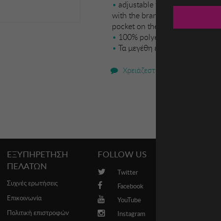
adjustable with laces. Two op
with the brand name on the lower
pocket on the front. Mesh inner 
100% polyester
Τα μεγέθη είναι ευρωπαϊκά
Χρειάζεστε βοήθεια;
ΕΞΥΠΗΡΕΤΗΣΗ
FOLLOW US
PROMO
ΠΕΛΑΤΩΝ
Twitter
Brands
Συχνές ερωτήσεις
Facebook
Επικοινωνία
YouTube
Πολιτική επιστροφών
Instagram