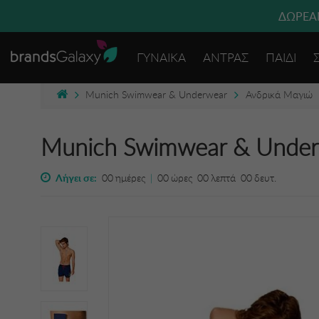
ΔΩΡΕΑΝ
ΓΥΝΑΙΚΑ
ΑΝΤΡΑΣ
ΠΑΙΔΙ
Munich Swimwear & Underwear
Ανδρικά Μαγιώ
Munich Swimwear & Unde
Λήγει σε:
00
ημέρες
|
00
ώρες
00
λεπτά
00
δευτ.