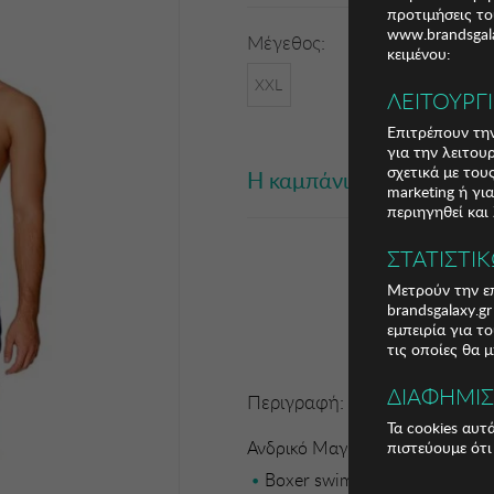
προτιμήσεις το
www.brandsgala
Μέγεθος:
κειμένου:
XXL
ΛΕΙΤΟΥΡΓ
Επιτρέπουν την
για την λειτου
σχετικά με το
Η καμπάνια έχει λήξει
marketing ή γι
περιηγηθεί και
ΣΤΑΤΙΣΤΙ
Μετρούν την επ
brandsgalaxy.g
εμπειρία για τ
τις οποίες θα 
ΔΙΑΦΗΜΙ
Περιγραφή:
Τα cookies αυτ
Ανδρικό Μαγιό Munich
πιστεύουμε ότι
Boxer swimsuit Munich. Elast