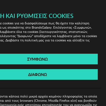
 & IRIS!
Ή ΚΑΙ ΡΥΘΜΊΣΕΙΣ COOKIES
(0)
- ΕΓΓΡΑΦΗ
ΤΟ ΚΑΛΑΘΙ ΜΟΥ
 cookies για να διασφαλίσουμε πως θα έχετε την καλύτερη
α ως επισκέπτης στο BrandsGalaxy. Επιλέγοντας «Συμφωνώ»,
λαμβάνετε όλα τα cookies (λειτουργικότητας, στατιστικών,
πιλέγοντας "Διαφωνώ" αποδέχεστε να λαμβάνετε μόνο τα cookies
ας. Διαβάστε τη πολιτική μας για τα cookies και αλλάξτε τις
ΣΥΜΦΩΝΩ
Munich
ΔΙΑΦΩΝΩ
07
ονται κάποια πολύ μικρά αρχεία κειμένου πληροφορίας τα οποία
αι από τους browsers (Chrome, Mozilla Firefox κλπ) και βοηθούν
λειτουργία ενός ιστοτόπου επιτρέποντάς του να αναγνωρίζει τις