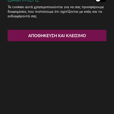
Τα cookies αυτά χρησιμοποιούνται για να σας προσφέρουμε
διαφημίσεις που πιστεύουμε ότι σχετίζονται με εσάς και τα
ενδιαφέροντά σας.
Share:
ΑΠΟΘΉΚΕΥΣΗ ΚΑΙ ΚΛΕΊΣΙΜΟ
Ανδρικές Πυζάμες Munich
ΚΩΔ: MU9-GH0152
32.43€
Μέγεθος:
L
M
S
XL
XXL