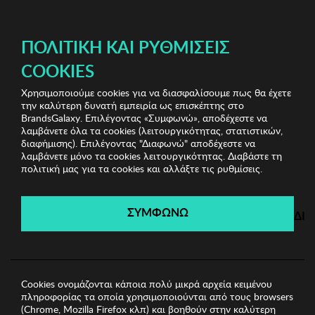
ΔΩΡΕΑΝ ΜΕΤΑΦΟΡΙΚΑ ΜΕ ΑΓΟΡΕΣ ΑΠΌ 49€ ΚΑΙ ΆΝΩ!
ΠΟΛΙΤΙΚΉ ΚΑΙ ΡΥΘΜΊΣΕΙΣ
COOKIES
Χρησιμοποιούμε cookies για να διασφαλίσουμε πως θα έχετε
Munich Swimwear & Underwear
Ανδρικές Πυζάμες
την καλύτερη δυνατή εμπειρία ως επισκέπτης στο
Ανδρικές Πυζάμες Munich
BrandsGalaxy. Επιλέγοντας «Συμφωνώ», αποδέχεστε να
λαμβάνετε όλα τα cookies (λειτουργικότητας, στατιστικών,
διαφήμισης). Επιλέγοντας "Διαφωνώ" αποδέχεστε να
λαμβάνετε μόνο τα cookies λειτουργικότητας. Διαβάστε τη
Munich Swimwear &
πολιτική μας για τα cookies και αλλάξτε τις ρυθμίσεις.
Underwear
ΣΥΜΦΩΝΩ
ΔΙ
Λήγει σε:
00
ημέρες
|
00
ώρες
00
λεπτά
00
δευτ.
Cookies ονομάζονται κάποια πολύ μικρά αρχεία κειμένου
πληροφορίας τα οποία χρησιμοποιούνται από τους browsers
(Chrome, Mozilla Firefox κλπ) και βοηθούν στην καλύτερη