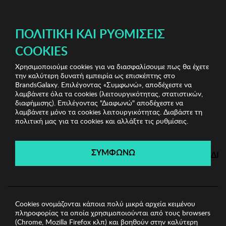
ΔΩΡΕΑΝ ΜΕΤΑΦΟΡΙΚΑ ΜΕ ΑΓΟΡΕΣ ΑΠΌ 49€ ΚΑΙ ΆΝΩ!
ΠΟΛΙΤΙΚΉ ΚΑΙ ΡΥΘΜΊΣΕΙΣ
COOKIES
Χρησιμοποιούμε cookies για να διασφαλίσουμε πως θα έχετε
Munich Swimwear & Underwear
Ανδρικές Πυζάμες
την καλύτερη δυνατή εμπειρία ως επισκέπτης στο
Ανδρικές Πυζάμες Munich
BrandsGalaxy. Επιλέγοντας «Συμφωνώ», αποδέχεστε να
λαμβάνετε όλα τα cookies (λειτουργικότητας, στατιστικών,
διαφήμισης). Επιλέγοντας "Διαφωνώ" αποδέχεστε να
λαμβάνετε μόνο τα cookies λειτουργικότητας. Διαβάστε τη
Munich Swimwear &
πολιτική μας για τα cookies και αλλάξτε τις ρυθμίσεις.
Underwear
ΣΥΜΦΩΝΩ
ΔΙ
Λήγει σε:
00
ημέρες
|
00
ώρες
00
λεπτά
00
δευτ.
Cookies ονομάζονται κάποια πολύ μικρά αρχεία κειμένου
πληροφορίας τα οποία χρησιμοποιούνται από τους browsers
(Chrome, Mozilla Firefox κλπ) και βοηθούν στην καλύτερη