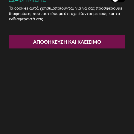
Τα cookies αυτά χρησιμοποιούνται για να σας προσφέρουμε
διαφημίσεις που πιστεύουμε ότι σχετίζονται με εσάς και τα
ενδιαφέροντά σας.
Share:
ΑΠΟΘΉΚΕΥΣΗ ΚΑΙ ΚΛΕΊΣΙΜΟ
Ανδρικές Πυζάμες Munich
ΚΩΔ: MU3-FP0252
39.87€
Μέγεθος:
XL