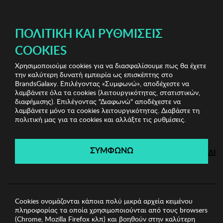
ΔΩΡΕΑΝ ΜΕΤΑΦΟΡΙΚΑ ΜΕ ΑΓΟΡΕΣ ΑΠΌ 49€ ΚΑΙ ΆΝΩ!
ΠΟΛΙΤΙΚΉ ΚΑΙ ΡΥΘΜΊΣΕΙΣ
COOKIES
Χρησιμοποιούμε cookies για να διασφαλίσουμε πως θα έχετε
Munich Swimwear & Underwear
Ανδρικές Πυζάμες
την καλύτερη δυνατή εμπειρία ως επισκέπτης στο
Ανδρικές Πυζάμες Munich
BrandsGalaxy. Επιλέγοντας «Συμφωνώ», αποδέχεστε να
λαμβάνετε όλα τα cookies (λειτουργικότητας, στατιστικών,
διαφήμισης). Επιλέγοντας "Διαφωνώ" αποδέχεστε να
λαμβάνετε μόνο τα cookies λειτουργικότητας. Διαβάστε τη
Munich Swimwear &
πολιτική μας για τα cookies και αλλάξτε τις ρυθμίσεις.
Underwear
ΣΥΜΦΩΝΩ
ΔΙ
Λήγει σε:
00
ημέρες
|
00
ώρες
00
λεπτά
00
δευτ.
Cookies ονομάζονται κάποια πολύ μικρά αρχεία κειμένου
πληροφορίας τα οποία χρησιμοποιούνται από τους browsers
(Chrome, Mozilla Firefox κλπ) και βοηθούν στην καλύτερη