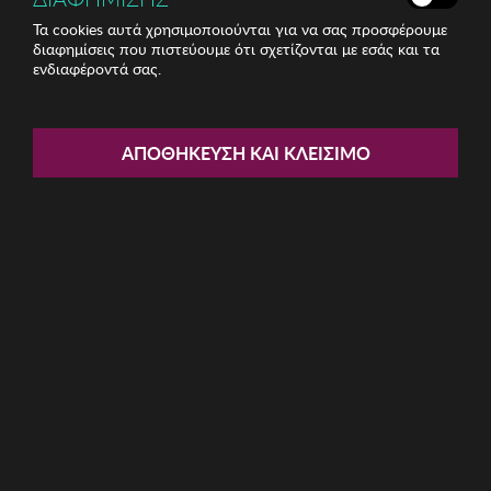
Τα cookies αυτά χρησιμοποιούνται για να σας προσφέρουμε
διαφημίσεις που πιστεύουμε ότι σχετίζονται με εσάς και τα
ενδιαφέροντά σας.
Share:
ΑΠΟΘΉΚΕΥΣΗ ΚΑΙ ΚΛΕΊΣΙΜΟ
Ανδρικές Πυζάμες Munich
ΚΩΔ: MU3-EP0450
42.56€
Μέγεθος:
XXL