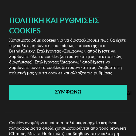
ΔΩΡΕΑΝ ΜΕΤΑΦΟΡΙΚΑ ΜΕ ΠΙΣΤΩΤΙΚΗ Ή ΧΡΕΩΣΤΙΚΗ ΚΑΡΤΑ, PAYPAL & IRIS!
ΠΟΛΙΤΙΚΉ ΚΑΙ ΡΥΘΜΊΣΕΙΣ
COOKIES
Χρησιμοποιούμε cookies για να διασφαλίσουμε πως θα έχετε
Munich Swimwear & Underwear
Ανδρικές Πυζάμες
την καλύτερη δυνατή εμπειρία ως επισκέπτης στο
Ανδρικές Πυζάμες Munich
BrandsGalaxy. Επιλέγοντας «Συμφωνώ», αποδέχεστε να
λαμβάνετε όλα τα cookies (λειτουργικότητας, στατιστικών,
διαφήμισης). Επιλέγοντας "Διαφωνώ" αποδέχεστε να
λαμβάνετε μόνο τα cookies λειτουργικότητας. Διαβάστε τη
Munich Swimwear &
πολιτική μας για τα cookies και αλλάξτε τις ρυθμίσεις.
Underwear
ΣΥΜΦΩΝΩ
ΔΙ
Λήγει σε:
00
ημέρες
|
00
ώρες
00
λεπτά
00
δευτ.
Cookies ονομάζονται κάποια πολύ μικρά αρχεία κειμένου
πληροφορίας τα οποία χρησιμοποιούνται από τους browsers
(Chrome, Mozilla Firefox κλπ) και βοηθούν στην καλύτερη