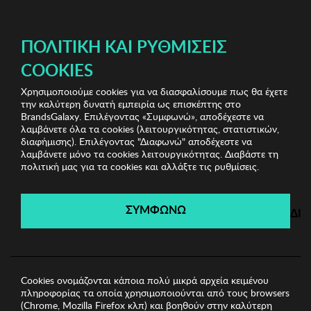
ΔΩΡΕΑΝ ΜΕΤΑΦΟΡΙΚΑ ΜΕ ΠΙΣΤΩΤΙΚΗ Ή ΧΡΕΩΣΤΙΚΗ ΚΑΡΤΑ, PAYPAL & IRIS!
ΔΩΡΕΑΝ ΜΕΤΑΦΟΡΙΚΑ ΜΕ ΑΓΟΡΕΣ ΑΠΌ 49€ ΚΑΙ ΆΝΩ!
ΠΟΛΙΤΙΚΉ ΚΑΙ ΡΥΘΜΊΣΕΙΣ
COOKIES
Χρησιμοποιούμε cookies για να διασφαλίσουμε πως θα έχετε
Munich Swimwear & Underwear
Ανδρικά Εσώρουχα
την καλύτερη δυνατή εμπειρία ως επισκέπτης στο
Ανδρικό Σετ Boxer 2 Τεμ. Munich
BrandsGalaxy. Επιλέγοντας «Συμφωνώ», αποδέχεστε να
λαμβάνετε όλα τα cookies (λειτουργικότητας, στατιστικών,
διαφήμισης). Επιλέγοντας "Διαφωνώ" αποδέχεστε να
λαμβάνετε μόνο τα cookies λειτουργικότητας. Διαβάστε τη
Munich Swimwear &
πολιτική μας για τα cookies και αλλάξτε τις ρυθμίσεις.
Underwear
ΣΥΜΦΩΝΩ
ΔΙ
Λήγει σε:
00
ημέρες
|
00
ώρες
00
λεπτά
00
δευτ.
Cookies ονομάζονται κάποια πολύ μικρά αρχεία κειμένου
πληροφορίας τα οποία χρησιμοποιούνται από τους browsers
(Chrome, Mozilla Firefox κλπ) και βοηθούν στην καλύτερη