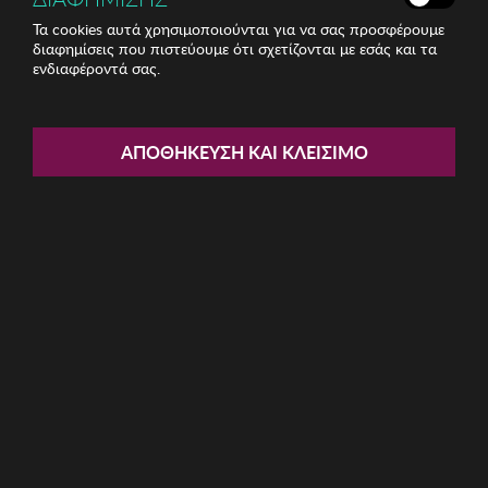
Τα cookies αυτά χρησιμοποιούνται για να σας προσφέρουμε
διαφημίσεις που πιστεύουμε ότι σχετίζονται με εσάς και τα
ενδιαφέροντά σας.
Share:
ΑΠΟΘΉΚΕΥΣΗ ΚΑΙ ΚΛΕΊΣΙΜΟ
Ανδρικό Σετ Boxer 2 Τεμ.
Munich
ΚΩΔ: MU-DU0280010
18.98€
Μέγεθος:
XL