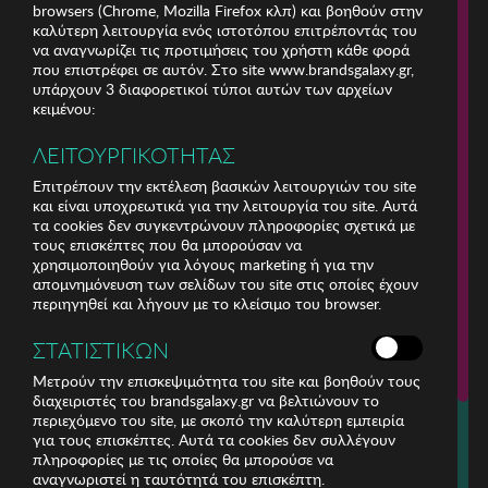
browsers (Chrome, Mozilla Firefox κλπ) και βοηθούν στην
καλύτερη λειτουργία ενός ιστοτόπου επιτρέποντάς του
να αναγνωρίζει τις προτιμήσεις του χρήστη κάθε φορά
που επιστρέφει σε αυτόν. Στο site www.brandsgalaxy.gr,
υπάρχουν 3 διαφορετικοί τύποι αυτών των αρχείων
κειμένου:
ΛΕΙΤΟΥΡΓΙΚΟΤΗΤΑΣ
Επιτρέπουν την εκτέλεση βασικών λειτουργιών του site
και είναι υποχρεωτικά για την λειτουργία του site. Αυτά
τα cookies δεν συγκεντρώνουν πληροφορίες σχετικά με
τους επισκέπτες που θα μπορούσαν να
χρησιμοποιηθούν για λόγους marketing ή για την
απομνημόνευση των σελίδων του site στις οποίες έχουν
περιηγηθεί και λήγουν με το κλείσιμο του browser.
ΕΤΑΙΡΕΙΑ
ΣΤΑΤΙΣΤΙΚΩΝ
ΕΞΥΠΗΡΕΤΗΣΗ ΠΕΛΑΤΩΝ
Μετρούν την επισκεψιμότητα του site και βοηθούν τους
διαχειριστές του brandsgalaxy.gr να βελτιώνουν το
περιεχόμενο του site, με σκοπό την καλύτερη εμπειρία
Για τηλεφωνικές παραγγελίες καλέστε
για τους επισκέπτες. Αυτά τα cookies δεν συλλέγουν
211 18 94 400
πληροφορίες με τις οποίες θα μπορούσε να
(Δευτέρα έως Παρασκευή 9:30 - 14:30 & 24ώρες Φωνητική Πύλη)
αναγνωριστεί η ταυτότητά του επισκέπτη.