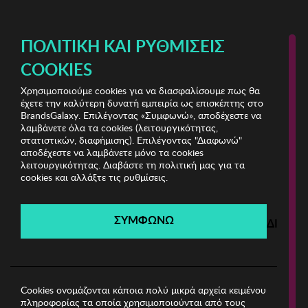
ΔΩΡΕΑΝ ΜΕΤΑΦΟΡΙΚΑ ΜΕ ΠΙΣΤΩΤΙΚΗ Ή ΧΡΕΩΣΤΙΚΗ ΚΑΡΤΑ, PAYPAL & IRIS!
ΠΟΛΙΤΙΚΉ ΚΑΙ ΡΥΘΜΊΣΕΙΣ
COOKIES
Χρησιμοποιούμε cookies για να διασφαλίσουμε πως θα
Moonstone
έχετε την καλύτερη δυνατή εμπειρία ως επισκέπτης στο
BrandsGalaxy. Επιλέγοντας «Συμφωνώ», αποδέχεστε να
λαμβάνετε όλα τα cookies (λειτουργικότητας,
Moonstone
στατιστικών, διαφήμισης). Επιλέγοντας "Διαφωνώ"
αποδέχεστε να λαμβάνετε μόνο τα cookies
λειτουργικότητας. Διαβάστε τη πολιτική μας για τα
Λήγει σε:
00
ημέρες
|
00
ώρες
00
λεπτά
00
δευτ.
cookies και αλλάξτε τις ρυθμίσεις.
Filters
ΣΥΜΦΩΝΩ
ΔΙΑΦΩ
Η καμπάνια έχει λήξει.
Δείτε τις προσφορές μας από τις διαθέσιμες
καμπάνιες!
Cookies ονομάζονται κάποια πολύ μικρά αρχεία κειμένου
πληροφορίας τα οποία χρησιμοποιούνται από τους