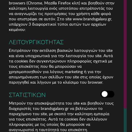
browsers (Chrome, Mozilla Firefox κλπ) και βοηθούν στην
καλύτερη λειτουργία ενός ιστοτόπου επιτρέποντάς του
να αναγνωρίζει τις προτιμήσεις του χρήστη κάθε φορά
που επιστρέφει σε αυτόν. Στο site www.brandsgalaxy.gr,
υπάρχουν 3 διαφορετικοί τύποι αυτών των αρχείων
κειμένου:
ΛΕΙΤΟΥΡΓΙΚΟΤΗΤΑΣ
Επιτρέπουν την εκτέλεση βασικών λειτουργιών του site
και είναι υποχρεωτικά για την λειτουργία του site. Αυτά
τα cookies δεν συγκεντρώνουν πληροφορίες σχετικά με
τους επισκέπτες που θα μπορούσαν να
χρησιμοποιηθούν για λόγους marketing ή για την
απομνημόνευση των σελίδων του site στις οποίες έχουν
περιηγηθεί και λήγουν με το κλείσιμο του browser.
ΕΤΑΙΡΕΙΑ
ΣΤΑΤΙΣΤΙΚΩΝ
ΕΞΥΠΗΡΕΤΗΣΗ ΠΕΛΑΤΩΝ
Μετρούν την επισκεψιμότητα του site και βοηθούν τους
διαχειριστές του brandsgalaxy.gr να βελτιώνουν το
περιεχόμενο του site, με σκοπό την καλύτερη εμπειρία
Για τηλεφωνικές παραγγελίες καλέστε
για τους επισκέπτες. Αυτά τα cookies δεν συλλέγουν
211 18 94 400
πληροφορίες με τις οποίες θα μπορούσε να
(Δευτέρα έως Παρασκευή 9:30 - 14:30 & 24ώρες Φωνητική Πύλη)
αναγνωριστεί η ταυτότητά του επισκέπτη.