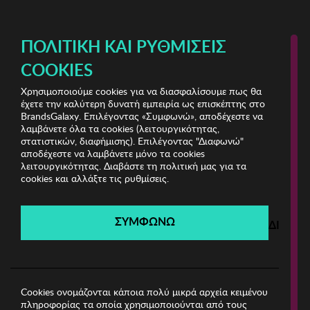
ΔΩΡΕΑΝ ΜΕΤΑΦΟΡΙΚΑ ΜΕ ΑΓΟΡΕΣ ΑΠΌ 49€ ΚΑΙ ΆΝΩ!
ΠΟΛΙΤΙΚΉ ΚΑΙ ΡΥΘΜΊΣΕΙΣ
COOKIES
Χρησιμοποιούμε cookies για να διασφαλίσουμε πως θα
Mega Bazaar
ΑΝΤΡΑΣ
έχετε την καλύτερη δυνατή εμπειρία ως επισκέπτης στο
BrandsGalaxy. Επιλέγοντας «Συμφωνώ», αποδέχεστε να
λαμβάνετε όλα τα cookies (λειτουργικότητας,
Mega Bazaar
στατιστικών, διαφήμισης). Επιλέγοντας "Διαφωνώ"
αποδέχεστε να λαμβάνετε μόνο τα cookies
λειτουργικότητας. Διαβάστε τη πολιτική μας για τα
Λήγει σε:
00
ημέρες
|
00
ώρες
00
λεπτά
00
δευτ.
cookies και αλλάξτε τις ρυθμίσεις.
Filters
ΣΥΜΦΩΝΩ
ΔΙΑΦΩ
Η καμπάνια έχει λήξει.
Δείτε τις προσφορές μας από τις διαθέσιμες
καμπάνιες!
Cookies ονομάζονται κάποια πολύ μικρά αρχεία κειμένου
πληροφορίας τα οποία χρησιμοποιούνται από τους