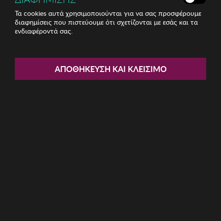
Τα cookies αυτά χρησιμοποιούνται για να σας προσφέρουμε
διαφημίσεις που πιστεύουμε ότι σχετίζονται με εσάς και τα
ενδιαφέροντά σας.
Share:
Unisex Γυαλιά Ηλίου Marc
ΑΠΟΘΉΚΕΥΣΗ ΚΑΙ ΚΛΕΊΣΙΜΟ
Malone
ΚΩΔ: MCS-JS8537-C57-P08
19.94€
Η καμπάνια έχει λήξει