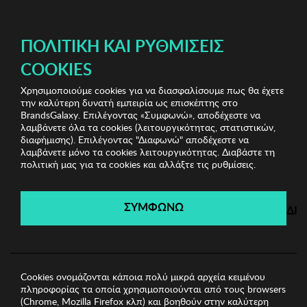
ΔΩΡΕΑΝ ΜΕΤΑΦΟΡΙΚΑ ΜΕ ΑΓΟΡΕΣ ΑΠΌ 49€ ΚΑΙ ΆΝΩ!
ΠΟΛΙΤΙΚΉ ΚΑΙ ΡΥΘΜΊΣΕΙΣ
COOKIES
Χρησιμοποιούμε cookies για να διασφαλίσουμε πως θα έχετε
Marc Malone Sunglasses
Unisex Γυαλιά Ηλίου
την καλύτερη δυνατή εμπειρία ως επισκέπτης στο
Unisex Γυαλιά Ηλίου Marc Malone
BrandsGalaxy. Επιλέγοντας «Συμφωνώ», αποδέχεστε να
λαμβάνετε όλα τα cookies (λειτουργικότητας, στατιστικών,
διαφήμισης). Επιλέγοντας "Διαφωνώ" αποδέχεστε να
λαμβάνετε μόνο τα cookies λειτουργικότητας. Διαβάστε τη
Marc Malone Sunglasses
πολιτική μας για τα cookies και αλλάξτε τις ρυθμίσεις.
Λήγει σε:
00
ημέρες
|
00
ώρες
00
λεπτά
00
δευτ.
ΣΥΜΦΩΝΩ
ΔΙ
Cookies ονομάζονται κάποια πολύ μικρά αρχεία κειμένου
πληροφορίας τα οποία χρησιμοποιούνται από τους browsers
(Chrome, Mozilla Firefox κλπ) και βοηθούν στην καλύτερη