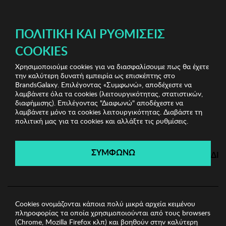
ΔΩΡΕΑΝ ΜΕΤΑΦΟΡΙΚΑ ΜΕ ΠΙΣΤΩΤΙΚΗ Ή ΧΡΕΩΣΤΙΚΗ ΚΑΡΤΑ, PAYPAL & IRIS!
ΔΩΡΕΑΝ ΜΕΤΑΦΟΡΙΚΑ ΜΕ ΑΓΟΡΕΣ ΑΠΌ 49€ ΚΑΙ ΆΝΩ!
ΠΟΛΙΤΙΚΉ ΚΑΙ ΡΥΘΜΊΣΕΙΣ
COOKIES
Χρησιμοποιούμε cookies για να διασφαλίσουμε πως θα έχετε
Lucky Bees Bags
Γυναικείες Τσάντες
Γυναικεία
την καλύτερη δυνατή εμπειρία ως επισκέπτης στο
Τσάντα Lucky Bees
BrandsGalaxy. Επιλέγοντας «Συμφωνώ», αποδέχεστε να
λαμβάνετε όλα τα cookies (λειτουργικότητας, στατιστικών,
διαφήμισης). Επιλέγοντας "Διαφωνώ" αποδέχεστε να
λαμβάνετε μόνο τα cookies λειτουργικότητας. Διαβάστε τη
Lucky Bees Bags
πολιτική μας για τα cookies και αλλάξτε τις ρυθμίσεις.
Λήγει σε:
10
ημέρες
|
20
ώρες
11
λεπτά
00
δευτ.
ΣΥΜΦΩΝΩ
ΔΙ
Cookies ονομάζονται κάποια πολύ μικρά αρχεία κειμένου
πληροφορίας τα οποία χρησιμοποιούνται από τους browsers
(Chrome, Mozilla Firefox κλπ) και βοηθούν στην καλύτερη