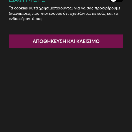
Τα cookies αυτά χρησιμοποιούνται για να σας προσφέρουμε
διαφημίσεις που πιστεύουμε ότι σχετίζονται με εσάς και τα
ενδιαφέροντά σας.
Share:
Γυναικεία Τσάντα Lucky Bees
ΑΠΟΘΉΚΕΥΣΗ ΚΑΙ ΚΛΕΊΣΙΜΟ
ΚΩΔ: 671LKB2315
24,25€
Χαμηλότερη τιμή 30 ημερών: 25,35 € (4,34%)
Προτεινόμενη Λ.Τ.: 68,99 € (64,85%)
Η καμπάνια δεν έχει ξεκινήσει ακόμα