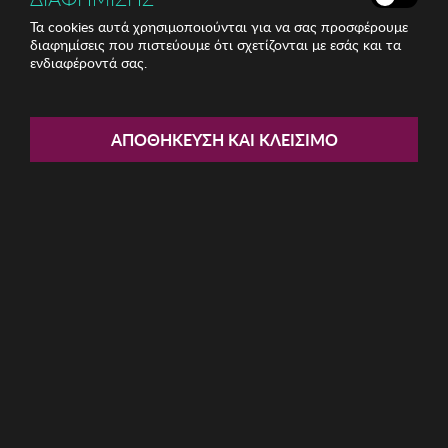
Τα cookies αυτά χρησιμοποιούνται για να σας προσφέρουμε
διαφημίσεις που πιστεύουμε ότι σχετίζονται με εσάς και τα
ενδιαφέροντά σας.
Share:
Γυναικεία Τσάντα Lucky Bees
ΑΠΟΘΉΚΕΥΣΗ ΚΑΙ ΚΛΕΊΣΙΜΟ
ΚΩΔ: 671LKB2313003
24.25€
Χαμηλότερη τιμή 30 ημερών: 25,35 € (4,34%)
Προτεινόμενη Λ.Τ.: 68,99 € (64,85%)
Η καμπάνια έχει λήξει