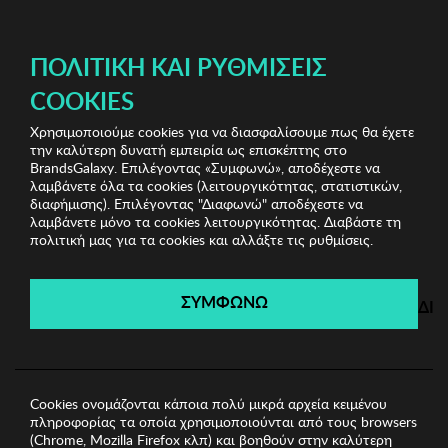
ΔΩΡΕΑΝ ΜΕΤΑΦΟΡΙΚΑ ΜΕ ΠΙΣΤΩΤΙΚΗ Ή ΧΡΕΩΣΤΙΚΗ ΚΑΡΤΑ, PAYPAL & IRIS!
ΔΩΡΕΑΝ ΜΕΤΑΦΟΡΙΚΑ ΜΕ ΑΓΟΡΕΣ ΑΠΌ 49€ ΚΑΙ ΆΝΩ!
ΠΟΛΙΤΙΚΉ ΚΑΙ ΡΥΘΜΊΣΕΙΣ
COOKIES
Χρησιμοποιούμε cookies για να διασφαλίσουμε πως θα έχετε
Lucky Bees Bags
Γυναικείες Τσάντες
Γυναικεία
την καλύτερη δυνατή εμπειρία ως επισκέπτης στο
Τσάντα Lucky Bees
BrandsGalaxy. Επιλέγοντας «Συμφωνώ», αποδέχεστε να
λαμβάνετε όλα τα cookies (λειτουργικότητας, στατιστικών,
διαφήμισης). Επιλέγοντας "Διαφωνώ" αποδέχεστε να
λαμβάνετε μόνο τα cookies λειτουργικότητας. Διαβάστε τη
Lucky Bees Bags
πολιτική μας για τα cookies και αλλάξτε τις ρυθμίσεις.
Λήγει σε:
00
ημέρες
|
00
ώρες
00
λεπτά
00
δευτ.
ΣΥΜΦΩΝΩ
ΔΙ
Cookies ονομάζονται κάποια πολύ μικρά αρχεία κειμένου
πληροφορίας τα οποία χρησιμοποιούνται από τους browsers
(Chrome, Mozilla Firefox κλπ) και βοηθούν στην καλύτερη