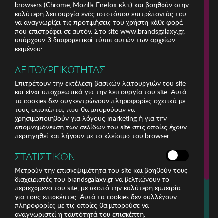
browsers (Chrome, Mozilla Firefox κλπ) και βοηθούν στην
καλύτερη λειτουργία ενός ιστοτόπου επιτρέποντάς του
να αναγνωρίζει τις προτιμήσεις του χρήστη κάθε φορά
που επιστρέφει σε αυτόν. Στο site www.brandsgalaxy.gr,
υπάρχουν 3 διαφορετικοί τύποι αυτών των αρχείων
κειμένου:
ΛΕΙΤΟΥΡΓΙΚΟΤΗΤΑΣ
Επιτρέπουν την εκτέλεση βασικών λειτουργιών του site
και είναι υποχρεωτικά για την λειτουργία του site. Αυτά
τα cookies δεν συγκεντρώνουν πληροφορίες σχετικά με
τους επισκέπτες που θα μπορούσαν να
χρησιμοποιηθούν για λόγους marketing ή για την
απομνημόνευση των σελίδων του site στις οποίες έχουν
περιηγηθεί και λήγουν με το κλείσιμο του browser.
ΕΤΑΙΡΕΙΑ
ΣΤΑΤΙΣΤΙΚΩΝ
ΕΞΥΠΗΡΕΤΗΣΗ ΠΕΛΑΤΩΝ
Μετρούν την επισκεψιμότητα του site και βοηθούν τους
διαχειριστές του brandsgalaxy.gr να βελτιώνουν το
περιεχόμενο του site, με σκοπό την καλύτερη εμπειρία
Για τηλεφωνικές παραγγελίες καλέστε
για τους επισκέπτες. Αυτά τα cookies δεν συλλέγουν
211 18 94 400
πληροφορίες με τις οποίες θα μπορούσε να
(Δευτέρα έως Παρασκευή 9:30 - 14:30 & 24ώρες Φωνητική Πύλη)
αναγνωριστεί η ταυτότητά του επισκέπτη.