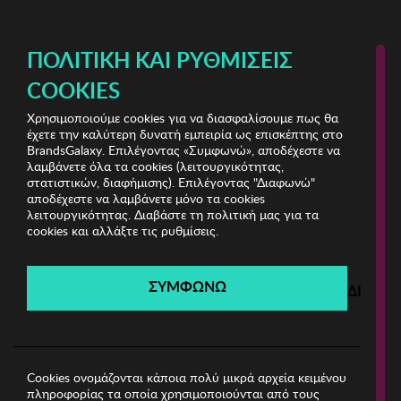
ΔΩΡΕΑΝ ΜΕΤΑΦΟΡΙΚΑ ΜΕ ΠΙΣΤΩΤΙΚΗ Ή ΧΡΕΩΣΤΙΚΗ ΚΑΡΤΑ, PAYPAL & IRIS!
ΠΟΛΙΤΙΚΉ ΚΑΙ ΡΥΘΜΊΣΕΙΣ
COOKIES
Χρησιμοποιούμε cookies για να διασφαλίσουμε πως θα
Lucky Bees Bags
έχετε την καλύτερη δυνατή εμπειρία ως επισκέπτης στο
BrandsGalaxy. Επιλέγοντας «Συμφωνώ», αποδέχεστε να
λαμβάνετε όλα τα cookies (λειτουργικότητας,
Lucky Bees Bags
στατιστικών, διαφήμισης). Επιλέγοντας "Διαφωνώ"
αποδέχεστε να λαμβάνετε μόνο τα cookies
λειτουργικότητας. Διαβάστε τη πολιτική μας για τα
Λήγει σε:
00
ημέρες
|
00
ώρες
00
λεπτά
00
δευτ.
cookies και αλλάξτε τις ρυθμίσεις.
Filters
ΣΥΜΦΩΝΩ
ΔΙΑΦΩ
Η καμπάνια έχει λήξει.
Δείτε τις προσφορές μας από τις διαθέσιμες
καμπάνιες!
Cookies ονομάζονται κάποια πολύ μικρά αρχεία κειμένου
πληροφορίας τα οποία χρησιμοποιούνται από τους