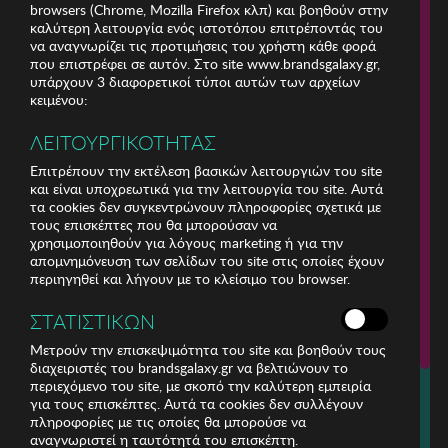
browsers (Chrome, Mozilla Firefox κλπ) και βοηθούν στην
καλύτερη λειτουργία ενός ιστοτόπου επιτρέποντάς του
να αναγνωρίζει τις προτιμήσεις του χρήστη κάθε φορά
που επιστρέφει σε αυτόν. Στο site www.brandsgalaxy.gr,
υπάρχουν 3 διαφορετικοί τύποι αυτών των αρχείων
κειμένου:
ΛΕΙΤΟΥΡΓΙΚΟΤΗΤΑΣ
Επιτρέπουν την εκτέλεση βασικών λειτουργιών του site
και είναι υποχρεωτικά για την λειτουργία του site. Αυτά
τα cookies δεν συγκεντρώνουν πληροφορίες σχετικά με
τους επισκέπτες που θα μπορούσαν να
χρησιμοποιηθούν για λόγους marketing ή για την
απομνημόνευση των σελίδων του site στις οποίες έχουν
περιηγηθεί και λήγουν με το κλείσιμο του browser.
ΕΤΑΙΡΕΙΑ
ΣΤΑΤΙΣΤΙΚΩΝ
ΕΞΥΠΗΡΕΤΗΣΗ ΠΕΛΑΤΩΝ
Μετρούν την επισκεψιμότητα του site και βοηθούν τους
διαχειριστές του brandsgalaxy.gr να βελτιώνουν το
περιεχόμενο του site, με σκοπό την καλύτερη εμπειρία
Για τηλεφωνικές παραγγελίες καλέστε
για τους επισκέπτες. Αυτά τα cookies δεν συλλέγουν
211 18 94 400
πληροφορίες με τις οποίες θα μπορούσε να
(Δευτέρα έως Παρασκευή 9:30 - 14:30 & 24ώρες Φωνητική Πύλη)
αναγνωριστεί η ταυτότητά του επισκέπτη.