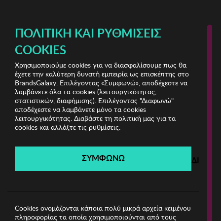
ΔΩΡΕΑΝ ΜΕΤΑΦΟΡΙΚΑ ΜΕ ΠΙΣΤΩΤΙΚΗ Ή ΧΡΕΩΣΤΙΚΗ ΚΑΡΤΑ, PAYPAL & IRIS!
ΠΟΛΙΤΙΚΉ ΚΑΙ ΡΥΘΜΊΣΕΙΣ
COOKIES
Χρησιμοποιούμε cookies για να διασφαλίσουμε πως θα
Lace Clearance
έχετε την καλύτερη δυνατή εμπειρία ως επισκέπτης στο
BrandsGalaxy. Επιλέγοντας «Συμφωνώ», αποδέχεστε να
λαμβάνετε όλα τα cookies (λειτουργικότητας,
Lace Clearance
στατιστικών, διαφήμισης). Επιλέγοντας "Διαφωνώ"
αποδέχεστε να λαμβάνετε μόνο τα cookies
λειτουργικότητας. Διαβάστε τη πολιτική μας για τα
Λήγει σε:
00
ημέρες
|
00
ώρες
00
λεπτά
00
δευτ.
cookies και αλλάξτε τις ρυθμίσεις.
Filters
ΣΥΜΦΩΝΩ
ΔΙΑΦΩ
Η καμπάνια έχει λήξει.
Δείτε τις προσφορές μας από τις διαθέσιμες
καμπάνιες!
Cookies ονομάζονται κάποια πολύ μικρά αρχεία κειμένου
πληροφορίας τα οποία χρησιμοποιούνται από τους