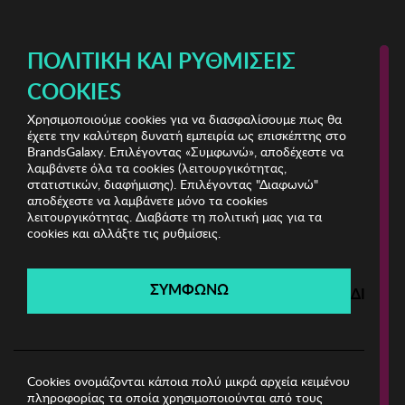
ΔΩΡΕΑΝ ΜΕΤΑΦΟΡΙΚΑ ΜΕ ΑΓΟΡΕΣ ΑΠΌ 49€ ΚΑΙ ΆΝΩ!
ΠΟΛΙΤΙΚΉ ΚΑΙ ΡΥΘΜΊΣΕΙΣ
COOKIES
Χρησιμοποιούμε cookies για να διασφαλίσουμε πως θα
Kitchenware Shop
έχετε την καλύτερη δυνατή εμπειρία ως επισκέπτης στο
BrandsGalaxy. Επιλέγοντας «Συμφωνώ», αποδέχεστε να
λαμβάνετε όλα τα cookies (λειτουργικότητας,
Kitchenware Shop
στατιστικών, διαφήμισης). Επιλέγοντας "Διαφωνώ"
αποδέχεστε να λαμβάνετε μόνο τα cookies
λειτουργικότητας. Διαβάστε τη πολιτική μας για τα
Λήγει σε:
00
ημέρες
|
00
ώρες
00
λεπτά
00
δευτ.
cookies και αλλάξτε τις ρυθμίσεις.
Filters
ΣΥΜΦΩΝΩ
ΔΙΑΦΩ
Η καμπάνια έχει λήξει.
Δείτε τις προσφορές μας από τις διαθέσιμες
καμπάνιες!
Cookies ονομάζονται κάποια πολύ μικρά αρχεία κειμένου
πληροφορίας τα οποία χρησιμοποιούνται από τους