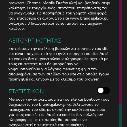
browsers (Chrome, Mozilla Firefox κλπ) και βοηθούν στην
καλύτερη λειτουργία ενός ιστοτόπου επιτρέποντάς του
να αναγνωρίζει τις προτιμήσεις του χρήστη κάθε φορά
που επιστρέφει σε αυτόν. Στο site www.brandsgalaxy.gr,
υπάρχουν 3 διαφορετικοί τύποι αυτών των αρχείων
κειμένου:
ΛΕΙΤΟΥΡΓΙΚΟΤΗΤΑΣ
Επιτρέπουν την εκτέλεση βασικών λειτουργιών του site
και είναι υποχρεωτικά για την λειτουργία του site. Αυτά
τα cookies δεν συγκεντρώνουν πληροφορίες σχετικά με
τους επισκέπτες που θα μπορούσαν να
χρησιμοποιηθούν για λόγους marketing ή για την
απομνημόνευση των σελίδων του site στις οποίες έχουν
περιηγηθεί και λήγουν με το κλείσιμο του browser.
ΕΤΑΙΡΕΙΑ
ΣΤΑΤΙΣΤΙΚΩΝ
ΕΞΥΠΗΡΕΤΗΣΗ ΠΕΛΑΤΩΝ
Μετρούν την επισκεψιμότητα του site και βοηθούν τους
διαχειριστές του brandsgalaxy.gr να βελτιώνουν το
περιεχόμενο του site, με σκοπό την καλύτερη εμπειρία
Για τηλεφωνικές παραγγελίες καλέστε
για τους επισκέπτες. Αυτά τα cookies δεν συλλέγουν
211 18 94 400
πληροφορίες με τις οποίες θα μπορούσε να
(Δευτέρα έως Παρασκευή 9:30 - 14:30 & 24ώρες Φωνητική Πύλη)
αναγνωριστεί η ταυτότητά του επισκέπτη.