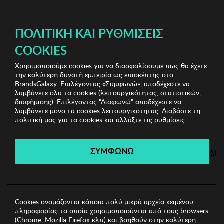
ΔΩΡΕΑΝ ΜΕΤΑΦΟΡΙΚΑ ΜΕ ΠΙΣΤΩΤΙΚΗ Ή ΧΡΕΩΣΤΙΚΗ ΚΑΡΤΑ, PAYPAL & IRIS!
ΔΩΡΕΑΝ ΜΕΤΑΦΟΡΙΚΑ ΜΕ ΑΓΟΡΕΣ ΑΠΌ 49€ ΚΑΙ ΆΝΩ!
ΠΟΛΙΤΙΚΉ ΚΑΙ ΡΥΘΜΊΣΕΙΣ
COOKIES
Χρησιμοποιούμε cookies για να διασφαλίσουμε πως θα έχετε
Kisses & Love Pijamas & More
Γυναικείες Πυζάμες
την καλύτερη δυνατή εμπειρία ως επισκέπτης στο
Γυναικείες Πυζάμες J and J Brothers
BrandsGalaxy. Επιλέγοντας «Συμφωνώ», αποδέχεστε να
λαμβάνετε όλα τα cookies (λειτουργικότητας, στατιστικών,
διαφήμισης). Επιλέγοντας "Διαφωνώ" αποδέχεστε να
λαμβάνετε μόνο τα cookies λειτουργικότητας. Διαβάστε τη
Kisses & Love Pijamas & More
πολιτική μας για τα cookies και αλλάξτε τις ρυθμίσεις.
Λήγει σε:
00
ημέρες
|
00
ώρες
00
λεπτά
00
δευτ.
ΣΥΜΦΩΝΩ
ΔΙ
Cookies ονομάζονται κάποια πολύ μικρά αρχεία κειμένου
πληροφορίας τα οποία χρησιμοποιούνται από τους browsers
(Chrome, Mozilla Firefox κλπ) και βοηθούν στην καλύτερη