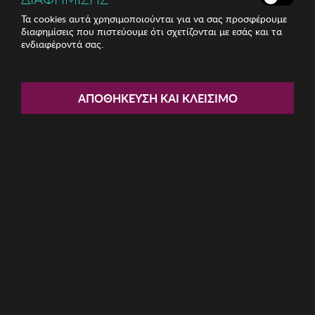
Τα cookies αυτά χρησιμοποιούνται για να σας προσφέρουμε
διαφημίσεις που πιστεύουμε ότι σχετίζονται με εσάς και τα
ενδιαφέροντά σας.
Share:
Γυναικείες Πυζάμες J and J
ΑΠΟΘΉΚΕΥΣΗ ΚΑΙ ΚΛΕΊΣΙΜΟ
Brothers
ΚΩΔ: JJBFH0600
38.06€
Μέγεθος:
L
XL
XXL