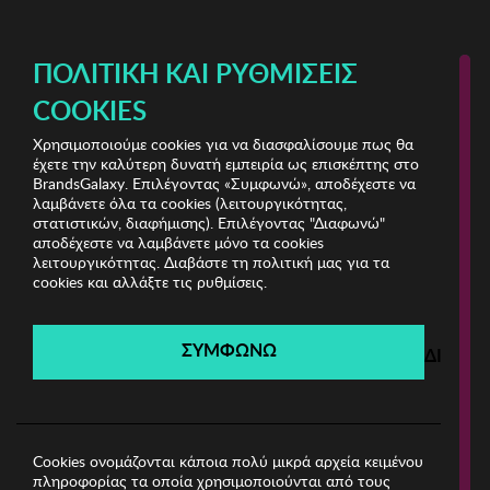
ΔΩΡΕΑΝ ΜΕΤΑΦΟΡΙΚΑ ΜΕ ΑΓΟΡΕΣ ΑΠΌ 49€ ΚΑΙ ΆΝΩ!
ΠΟΛΙΤΙΚΉ ΚΑΙ ΡΥΘΜΊΣΕΙΣ
COOKIES
Χρησιμοποιούμε cookies για να διασφαλίσουμε πως θα
Kisses & Love Pijamas & More
έχετε την καλύτερη δυνατή εμπειρία ως επισκέπτης στο
BrandsGalaxy. Επιλέγοντας «Συμφωνώ», αποδέχεστε να
λαμβάνετε όλα τα cookies (λειτουργικότητας,
Kisses & Love Pijamas & More
στατιστικών, διαφήμισης). Επιλέγοντας "Διαφωνώ"
αποδέχεστε να λαμβάνετε μόνο τα cookies
λειτουργικότητας. Διαβάστε τη πολιτική μας για τα
Λήγει σε:
00
ημέρες
|
00
ώρες
00
λεπτά
00
δευτ.
cookies και αλλάξτε τις ρυθμίσεις.
Filters
ΣΥΜΦΩΝΩ
ΔΙΑΦΩ
Η καμπάνια έχει λήξει.
Δείτε τις προσφορές μας από τις διαθέσιμες
καμπάνιες!
Cookies ονομάζονται κάποια πολύ μικρά αρχεία κειμένου
πληροφορίας τα οποία χρησιμοποιούνται από τους