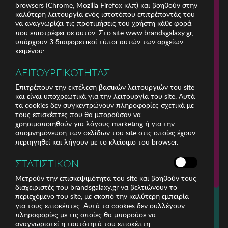
browsers (Chrome, Mozilla Firefox κλπ) και βοηθούν στην
καλύτερη λειτουργία ενός ιστοτόπου επιτρέποντάς του
να αναγνωρίζει τις προτιμήσεις του χρήστη κάθε φορά
που επιστρέφει σε αυτόν. Στο site www.brandsgalaxy.gr,
υπάρχουν 3 διαφορετικοί τύποι αυτών των αρχείων
κειμένου:
ΛΕΙΤΟΥΡΓΙΚΟΤΗΤΑΣ
Επιτρέπουν την εκτέλεση βασικών λειτουργιών του site
και είναι υποχρεωτικά για την λειτουργία του site. Αυτά
τα cookies δεν συγκεντρώνουν πληροφορίες σχετικά με
τους επισκέπτες που θα μπορούσαν να
χρησιμοποιηθούν για λόγους marketing ή για την
απομνημόνευση των σελίδων του site στις οποίες έχουν
περιηγηθεί και λήγουν με το κλείσιμο του browser.
ΕΤΑΙΡΕΙΑ
ΣΤΑΤΙΣΤΙΚΩΝ
ΕΞΥΠΗΡΕΤΗΣΗ ΠΕΛΑΤΩΝ
Μετρούν την επισκεψιμότητα του site και βοηθούν τους
διαχειριστές του brandsgalaxy.gr να βελτιώνουν το
περιεχόμενο του site, με σκοπό την καλύτερη εμπειρία
Για τηλεφωνικές παραγγελίες καλέστε
για τους επισκέπτες. Αυτά τα cookies δεν συλλέγουν
211 18 94 400
πληροφορίες με τις οποίες θα μπορούσε να
(Δευτέρα έως Παρασκευή 9:30 - 14:30 & 24ώρες Φωνητική Πύλη)
αναγνωριστεί η ταυτότητά του επισκέπτη.