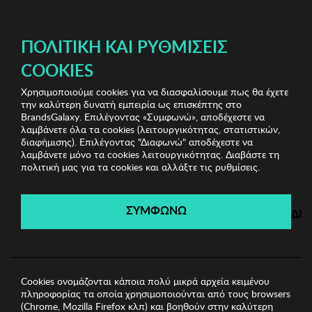
ΔΩΡΕΑΝ ΜΕΤΑΦΟΡΙΚΑ ΜΕ ΑΓΟΡΕΣ ΑΠΌ 49€ ΚΑΙ ΆΝΩ!
ΠΟΛΙΤΙΚΉ ΚΑΙ ΡΥΘΜΊΣΕΙΣ
COOKIES
Χρησιμοποιούμε cookies για να διασφαλίσουμε πως θα έχετε
Kenneth Cole Watches
Ανδρικά Ρολόγια
Ανδρικό
την καλύτερη δυνατή εμπειρία ως επισκέπτης στο
Ρολόι REACTION
BrandsGalaxy. Επιλέγοντας «Συμφωνώ», αποδέχεστε να
λαμβάνετε όλα τα cookies (λειτουργικότητας, στατιστικών,
διαφήμισης). Επιλέγοντας "Διαφωνώ" αποδέχεστε να
λαμβάνετε μόνο τα cookies λειτουργικότητας. Διαβάστε τη
Kenneth Cole Watches
πολιτική μας για τα cookies και αλλάξτε τις ρυθμίσεις.
Λήγει σε:
00
ημέρες
|
00
ώρες
00
λεπτά
00
δευτ.
ΣΥΜΦΩΝΩ
ΔΙ
Cookies ονομάζονται κάποια πολύ μικρά αρχεία κειμένου
πληροφορίας τα οποία χρησιμοποιούνται από τους browsers
(Chrome, Mozilla Firefox κλπ) και βοηθούν στην καλύτερη