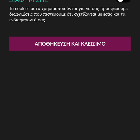
Τα cookies αυτά χρησιμοποιούνται για να σας προσφέρουμε
διαφημίσεις που πιστεύουμε ότι σχετίζονται με εσάς και τα
ενδιαφέροντά σας.
Share:
Ανδρικό Ρολόι REACTION
ΑΠΟΘΉΚΕΥΣΗ ΚΑΙ ΚΛΕΊΣΙΜΟ
ΚΩΔ: RK50973004
44.50€
Μέγεθος:
46mm