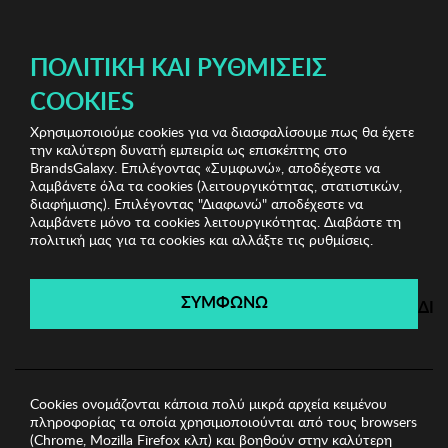
ΔΩΡΕΑΝ ΜΕΤΑΦΟΡΙΚΑ ΜΕ ΠΙΣΤΩΤΙΚΗ Ή ΧΡΕΩΣΤΙΚΗ ΚΑΡΤΑ, PAYPAL & IRIS!
ΠΟΛΙΤΙΚΉ ΚΑΙ ΡΥΘΜΊΣΕΙΣ
COOKIES
Χρησιμοποιούμε cookies για να διασφαλίσουμε πως θα έχετε
Kenneth Cole Watches
Ανδρικά Ρολόγια
Ανδρικό
την καλύτερη δυνατή εμπειρία ως επισκέπτης στο
Ρολόι REACTION
BrandsGalaxy. Επιλέγοντας «Συμφωνώ», αποδέχεστε να
λαμβάνετε όλα τα cookies (λειτουργικότητας, στατιστικών,
διαφήμισης). Επιλέγοντας "Διαφωνώ" αποδέχεστε να
λαμβάνετε μόνο τα cookies λειτουργικότητας. Διαβάστε τη
Kenneth Cole Watches
πολιτική μας για τα cookies και αλλάξτε τις ρυθμίσεις.
Λήγει σε:
00
ημέρες
|
00
ώρες
00
λεπτά
00
δευτ.
ΣΥΜΦΩΝΩ
ΔΙ
Cookies ονομάζονται κάποια πολύ μικρά αρχεία κειμένου
πληροφορίας τα οποία χρησιμοποιούνται από τους browsers
(Chrome, Mozilla Firefox κλπ) και βοηθούν στην καλύτερη