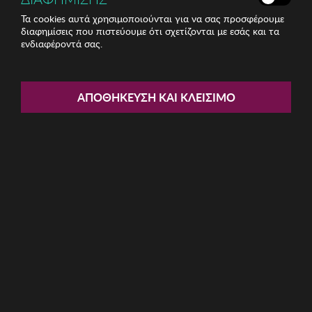
Τα cookies αυτά χρησιμοποιούνται για να σας προσφέρουμε
διαφημίσεις που πιστεύουμε ότι σχετίζονται με εσάς και τα
ενδιαφέροντά σας.
Share:
Ανδρικό Ρολόι REACTION
ΑΠΟΘΉΚΕΥΣΗ ΚΑΙ ΚΛΕΊΣΙΜΟ
ΚΩΔ: RK50810004
44.50€
Μέγεθος:
44mm