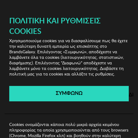
ΔΩΡΕΑΝ ΜΕΤΑΦΟΡΙΚΑ ΜΕ ΑΓΟΡΕΣ ΑΠΌ 49€ ΚΑΙ ΆΝΩ!
ΠΟΛΙΤΙΚΉ ΚΑΙ ΡΥΘΜΊΣΕΙΣ
COOKIES
Χρησιμοποιούμε cookies για να διασφαλίσουμε πως θα έχετε
Kenneth Cole Watches
Ανδρικά Ρολόγια
Ανδρικό
την καλύτερη δυνατή εμπειρία ως επισκέπτης στο
Ρολόι REACTION
BrandsGalaxy. Επιλέγοντας «Συμφωνώ», αποδέχεστε να
λαμβάνετε όλα τα cookies (λειτουργικότητας, στατιστικών,
διαφήμισης). Επιλέγοντας "Διαφωνώ" αποδέχεστε να
λαμβάνετε μόνο τα cookies λειτουργικότητας. Διαβάστε τη
Kenneth Cole Watches
πολιτική μας για τα cookies και αλλάξτε τις ρυθμίσεις.
Λήγει σε:
00
ημέρες
|
00
ώρες
00
λεπτά
00
δευτ.
ΣΥΜΦΩΝΩ
ΔΙ
Cookies ονομάζονται κάποια πολύ μικρά αρχεία κειμένου
πληροφορίας τα οποία χρησιμοποιούνται από τους browsers
(Chrome, Mozilla Firefox κλπ) και βοηθούν στην καλύτερη