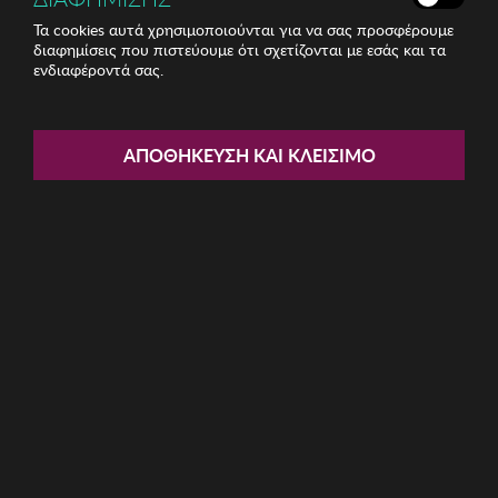
Τα cookies αυτά χρησιμοποιούνται για να σας προσφέρουμε
διαφημίσεις που πιστεύουμε ότι σχετίζονται με εσάς και τα
ενδιαφέροντά σας.
Share:
Ανδρικό Ρολόι REACTION
ΑΠΟΘΉΚΕΥΣΗ ΚΑΙ ΚΛΕΊΣΙΜΟ
ΚΩΔ: RK50099004
34.50€
Μέγεθος:
45mm