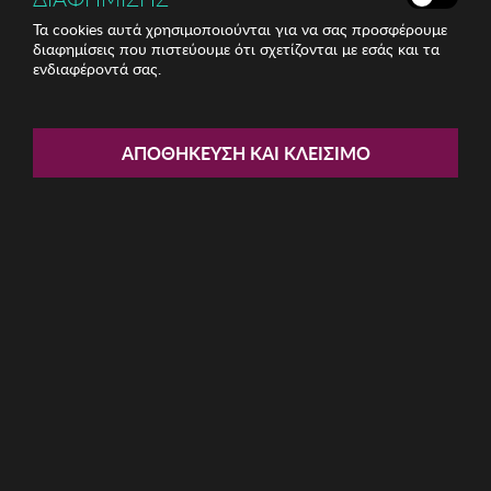
Τα cookies αυτά χρησιμοποιούνται για να σας προσφέρουμε
διαφημίσεις που πιστεύουμε ότι σχετίζονται με εσάς και τα
ενδιαφέροντά σας.
Share:
Γυναικείο Ρολόι KCNY
ΑΠΟΘΉΚΕΥΣΗ ΚΑΙ ΚΛΕΊΣΙΜΟ
ΚΩΔ: KC51011002
69.50€
Μέγεθος:
33mm