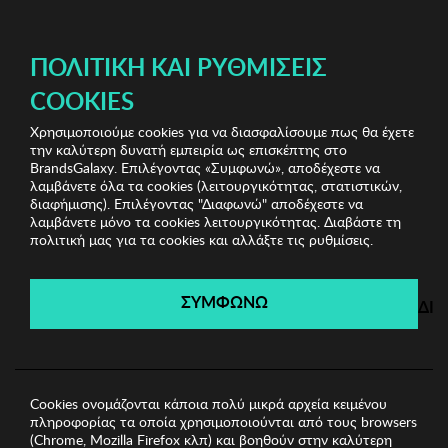
ΔΩΡΕΑΝ ΜΕΤΑΦΟΡΙΚΑ ΜΕ ΑΓΟΡΕΣ ΑΠΌ 49€ ΚΑΙ ΆΝΩ!
ΠΟΛΙΤΙΚΉ ΚΑΙ ΡΥΘΜΊΣΕΙΣ
COOKIES
Χρησιμοποιούμε cookies για να διασφαλίσουμε πως θα έχετε
Kenneth Cole Watches
Γυναικεία Ρολόγια
Γυναικείο
την καλύτερη δυνατή εμπειρία ως επισκέπτης στο
Ρολόι KCNY
BrandsGalaxy. Επιλέγοντας «Συμφωνώ», αποδέχεστε να
λαμβάνετε όλα τα cookies (λειτουργικότητας, στατιστικών,
διαφήμισης). Επιλέγοντας "Διαφωνώ" αποδέχεστε να
λαμβάνετε μόνο τα cookies λειτουργικότητας. Διαβάστε τη
Kenneth Cole Watches
πολιτική μας για τα cookies και αλλάξτε τις ρυθμίσεις.
Λήγει σε:
00
ημέρες
|
00
ώρες
00
λεπτά
00
δευτ.
ΣΥΜΦΩΝΩ
ΔΙ
Cookies ονομάζονται κάποια πολύ μικρά αρχεία κειμένου
πληροφορίας τα οποία χρησιμοποιούνται από τους browsers
(Chrome, Mozilla Firefox κλπ) και βοηθούν στην καλύτερη