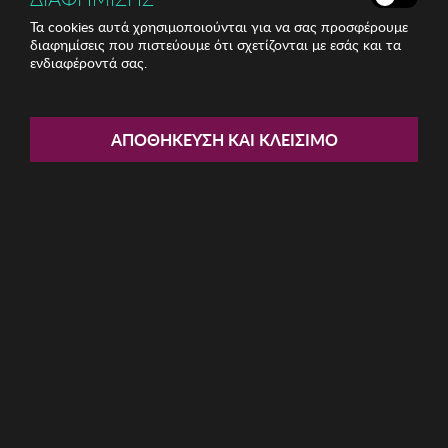
Τα cookies αυτά χρησιμοποιούνται για να σας προσφέρουμε
διαφημίσεις που πιστεύουμε ότι σχετίζονται με εσάς και τα
ενδιαφέροντά σας.
Share:
Γυναικείο Ρολόι KCNY
ΑΠΟΘΉΚΕΥΣΗ ΚΑΙ ΚΛΕΊΣΙΜΟ
ΚΩΔ: KC51010001
59.50€
Μέγεθος:
37mm