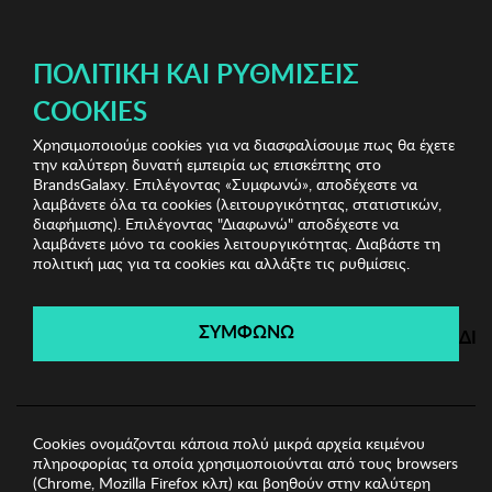
ΔΩΡΕΑΝ ΜΕΤΑΦΟΡΙΚΑ ΜΕ ΠΙΣΤΩΤΙΚΗ Ή ΧΡΕΩΣΤΙΚΗ ΚΑΡΤΑ, PAYPAL & IRIS!
ΔΩΡΕΑΝ ΜΕΤΑΦΟΡΙΚΑ ΜΕ ΑΓΟΡΕΣ ΑΠΌ 49€ ΚΑΙ ΆΝΩ!
ΠΟΛΙΤΙΚΉ ΚΑΙ ΡΥΘΜΊΣΕΙΣ
COOKIES
Χρησιμοποιούμε cookies για να διασφαλίσουμε πως θα έχετε
Kenneth Cole Watches
Γυναικεία Ρολόγια
Γυναικείο
την καλύτερη δυνατή εμπειρία ως επισκέπτης στο
Ρολόι KCNY
BrandsGalaxy. Επιλέγοντας «Συμφωνώ», αποδέχεστε να
λαμβάνετε όλα τα cookies (λειτουργικότητας, στατιστικών,
διαφήμισης). Επιλέγοντας "Διαφωνώ" αποδέχεστε να
λαμβάνετε μόνο τα cookies λειτουργικότητας. Διαβάστε τη
Kenneth Cole Watches
πολιτική μας για τα cookies και αλλάξτε τις ρυθμίσεις.
Λήγει σε:
00
ημέρες
|
00
ώρες
00
λεπτά
00
δευτ.
ΣΥΜΦΩΝΩ
ΔΙ
Cookies ονομάζονται κάποια πολύ μικρά αρχεία κειμένου
πληροφορίας τα οποία χρησιμοποιούνται από τους browsers
(Chrome, Mozilla Firefox κλπ) και βοηθούν στην καλύτερη