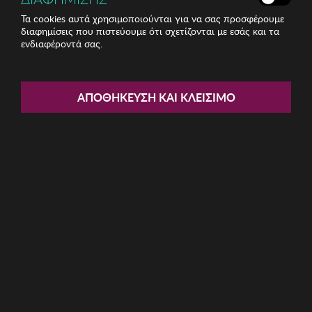
Τα cookies αυτά χρησιμοποιούνται για να σας προσφέρουμε
διαφημίσεις που πιστεύουμε ότι σχετίζονται με εσάς και τα
ενδιαφέροντά σας.
Share:
Γυναικείο Ρολόι KCNY
ΑΠΟΘΉΚΕΥΣΗ ΚΑΙ ΚΛΕΊΣΙΜΟ
ΚΩΔ: KC50789004
59.50€
Μέγεθος:
35mm