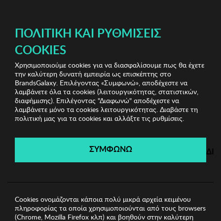
ΔΩΡΕΑΝ ΜΕΤΑΦΟΡΙΚΑ ΜΕ ΑΓΟΡΕΣ ΑΠΌ 49€ ΚΑΙ ΆΝΩ!
ΠΟΛΙΤΙΚΉ ΚΑΙ ΡΥΘΜΊΣΕΙΣ
COOKIES
Χρησιμοποιούμε cookies για να διασφαλίσουμε πως θα έχετε
Kenneth Cole Watches
Γυναικεία Ρολόγια
Γυναικείο
την καλύτερη δυνατή εμπειρία ως επισκέπτης στο
Ρολόι KCNY
BrandsGalaxy. Επιλέγοντας «Συμφωνώ», αποδέχεστε να
λαμβάνετε όλα τα cookies (λειτουργικότητας, στατιστικών,
διαφήμισης). Επιλέγοντας "Διαφωνώ" αποδέχεστε να
λαμβάνετε μόνο τα cookies λειτουργικότητας. Διαβάστε τη
Kenneth Cole Watches
πολιτική μας για τα cookies και αλλάξτε τις ρυθμίσεις.
Λήγει σε:
00
ημέρες
|
00
ώρες
00
λεπτά
00
δευτ.
ΣΥΜΦΩΝΩ
ΔΙ
Cookies ονομάζονται κάποια πολύ μικρά αρχεία κειμένου
πληροφορίας τα οποία χρησιμοποιούνται από τους browsers
(Chrome, Mozilla Firefox κλπ) και βοηθούν στην καλύτερη