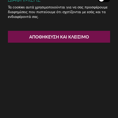
Τα cookies αυτά χρησιμοποιούνται για να σας προσφέρουμε
διαφημίσεις που πιστεύουμε ότι σχετίζονται με εσάς και τα
ενδιαφέροντά σας.
Share:
Γυναικείο Ρολόι KCNY
ΑΠΟΘΉΚΕΥΣΗ ΚΑΙ ΚΛΕΊΣΙΜΟ
ΚΩΔ: KC50786001
59.50€
Μέγεθος:
34mm