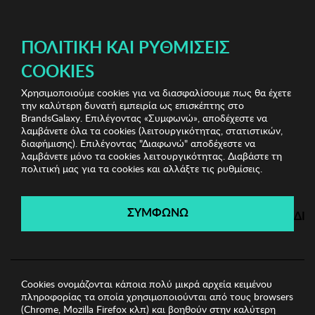
ΔΩΡΕΑΝ ΜΕΤΑΦΟΡΙΚΑ ΜΕ ΠΙΣΤΩΤΙΚΗ Ή ΧΡΕΩΣΤΙΚΗ ΚΑΡΤΑ, PAYPAL & IRIS!
ΠΟΛΙΤΙΚΉ ΚΑΙ ΡΥΘΜΊΣΕΙΣ
COOKIES
Χρησιμοποιούμε cookies για να διασφαλίσουμε πως θα έχετε
Kenneth Cole Watches
Γυναικεία Ρολόγια
Γυναικείο
την καλύτερη δυνατή εμπειρία ως επισκέπτης στο
Ρολόι KCNY
BrandsGalaxy. Επιλέγοντας «Συμφωνώ», αποδέχεστε να
λαμβάνετε όλα τα cookies (λειτουργικότητας, στατιστικών,
διαφήμισης). Επιλέγοντας "Διαφωνώ" αποδέχεστε να
λαμβάνετε μόνο τα cookies λειτουργικότητας. Διαβάστε τη
Kenneth Cole Watches
πολιτική μας για τα cookies και αλλάξτε τις ρυθμίσεις.
Λήγει σε:
00
ημέρες
|
00
ώρες
00
λεπτά
00
δευτ.
ΣΥΜΦΩΝΩ
ΔΙ
Cookies ονομάζονται κάποια πολύ μικρά αρχεία κειμένου
πληροφορίας τα οποία χρησιμοποιούνται από τους browsers
(Chrome, Mozilla Firefox κλπ) και βοηθούν στην καλύτερη