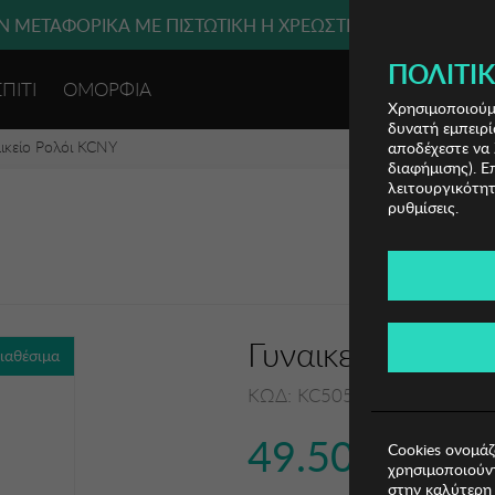
 ΜΕΤΑΦΟΡΙΚΑ ΜΕ ΠΙΣΤΩΤΙΚΗ Ή ΧΡΕΩΣΤΙΚΗ ΚΑΡΤΑ, PAYPAL
ΠΟΛΙΤΙΚ
ΣΠΙΤΙ
ΟΜΟΡΦΙΑ
ΕΙΣΟΔΟΣ 
Χρησιμοποιούμε
δυνατή εμπειρί
ικείο Ρολόι KCNY
αποδέχεστε να 
διαφήμισης). Ε
λειτουργικότητ
ρυθμίσεις.
Γυναικείο Ρολόι
διαθέσιμα
ΚΩΔ: KC50511004
49.50€
Cookies ονομάζ
χρησιμοποιούντ
στην καλύτερη 