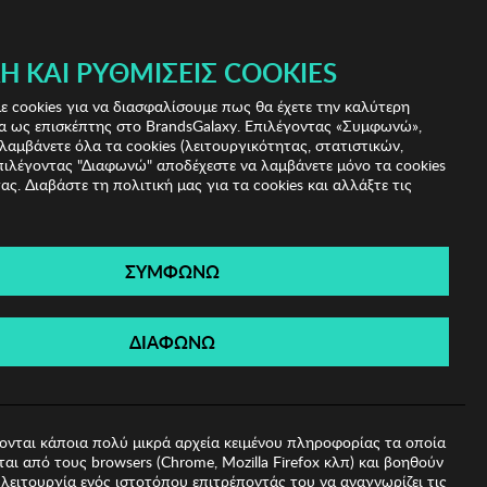
 & IRIS!
Ή ΚΑΙ ΡΥΘΜΊΣΕΙΣ COOKIES
(0)
- ΕΓΓΡΑΦΗ
ΤΟ ΚΑΛΑΘΙ ΜΟΥ
 cookies για να διασφαλίσουμε πως θα έχετε την καλύτερη
α ως επισκέπτης στο BrandsGalaxy. Επιλέγοντας «Συμφωνώ»,
λαμβάνετε όλα τα cookies (λειτουργικότητας, στατιστικών,
πιλέγοντας "Διαφωνώ" αποδέχεστε να λαμβάνετε μόνο τα cookies
ας. Διαβάστε τη πολιτική μας για τα cookies και αλλάξτε τις
ΣΥΜΦΩΝΩ
 KCNY
ΔΙΑΦΩΝΩ
ονται κάποια πολύ μικρά αρχεία κειμένου πληροφορίας τα οποία
αι από τους browsers (Chrome, Mozilla Firefox κλπ) και βοηθούν
λειτουργία ενός ιστοτόπου επιτρέποντάς του να αναγνωρίζει τις