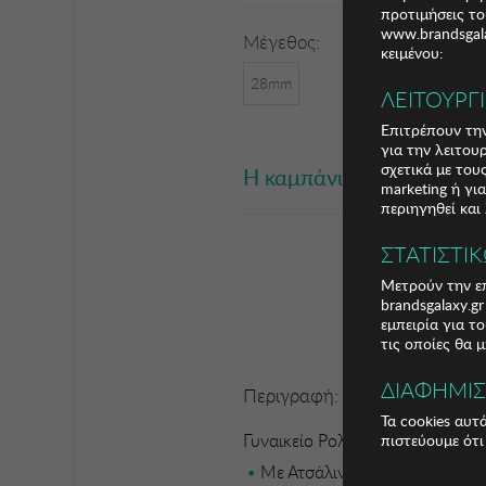
προτιμήσεις το
www.brandsgala
Μέγεθος:
κειμένου:
28mm
ΛΕΙΤΟΥΡΓ
Επιτρέπουν την
για την λειτου
σχετικά με το
Η καμπάνια έχει λήξει
marketing ή γι
περιηγηθεί και
ΣΤΑΤΙΣΤΙ
Μετρούν την επ
brandsgalaxy.g
εμπειρία για τ
τις οποίες θα 
ΔΙΑΦΗΜΙ
Περιγραφή:
Τα cookies αυτ
Γυναικείο Ρολόι KCNY
πιστεύουμε ότι
Με Ατσάλινη κάσα και ατσάλι