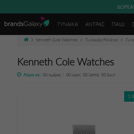
ΔΩΡΕΑΝ
ΓΥΝΑΙΚΑ
ΑΝΤΡΑΣ
ΠΑΙΔΙ
Kenneth Cole Watches
Γυναικεία Ρολόγια
Γυνα
Kenneth Cole Watches
Λήγει σε:
00
ημέρες
|
00
ώρες
00
λεπτά
00
δευτ.
1 