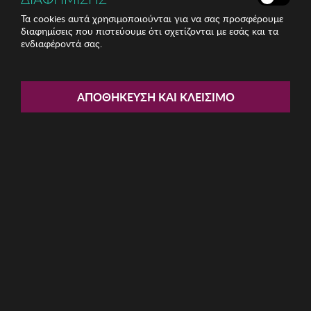
Τα cookies αυτά χρησιμοποιούνται για να σας προσφέρουμε
διαφημίσεις που πιστεύουμε ότι σχετίζονται με εσάς και τα
ενδιαφέροντά σας.
Share:
Ανδρικό Ρολόι KCNY
ΑΠΟΘΉΚΕΥΣΗ ΚΑΙ ΚΛΕΊΣΙΜΟ
ΚΩΔ: KC50009006
54.50€
Μέγεθος:
42mm