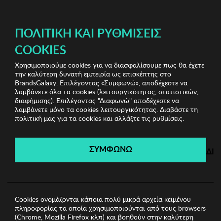
ΔΩΡΕΑΝ ΜΕΤΑΦΟΡΙΚΑ ΜΕ ΑΓΟΡΕΣ ΑΠΌ 49€ ΚΑΙ ΆΝΩ!
ΠΟΛΙΤΙΚΉ ΚΑΙ ΡΥΘΜΊΣΕΙΣ
COOKIES
Χρησιμοποιούμε cookies για να διασφαλίσουμε πως θα έχετε
Kenneth Cole Watches
Ανδρικά Ρολόγια
Ανδρικό
την καλύτερη δυνατή εμπειρία ως επισκέπτης στο
Ρολόι KCNY
BrandsGalaxy. Επιλέγοντας «Συμφωνώ», αποδέχεστε να
λαμβάνετε όλα τα cookies (λειτουργικότητας, στατιστικών,
διαφήμισης). Επιλέγοντας "Διαφωνώ" αποδέχεστε να
λαμβάνετε μόνο τα cookies λειτουργικότητας. Διαβάστε τη
Kenneth Cole Watches
πολιτική μας για τα cookies και αλλάξτε τις ρυθμίσεις.
Λήγει σε:
00
ημέρες
|
00
ώρες
00
λεπτά
00
δευτ.
ΣΥΜΦΩΝΩ
ΔΙ
Cookies ονομάζονται κάποια πολύ μικρά αρχεία κειμένου
πληροφορίας τα οποία χρησιμοποιούνται από τους browsers
(Chrome, Mozilla Firefox κλπ) και βοηθούν στην καλύτερη