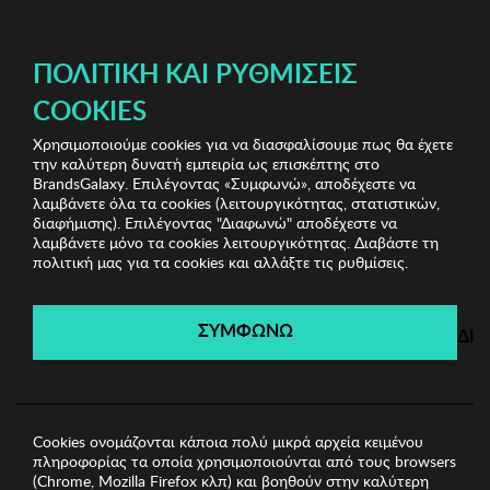
ΔΩΡΕΑΝ ΜΕΤΑΦΟΡΙΚΑ ΜΕ ΠΙΣΤΩΤΙΚΗ Ή ΧΡΕΩΣΤΙΚΗ ΚΑΡΤΑ, PAYPAL & IRIS!
ΠΟΛΙΤΙΚΉ ΚΑΙ ΡΥΘΜΊΣΕΙΣ
COOKIES
Χρησιμοποιούμε cookies για να διασφαλίσουμε πως θα έχετε
Karl Lagerfeld & Dkny Jewels & Watches
Γυναικεία
την καλύτερη δυνατή εμπειρία ως επισκέπτης στο
Σκουλαρίκια
Γυναικεία Σκουλαρίκια KARL LAGERFELD
BrandsGalaxy. Επιλέγοντας «Συμφωνώ», αποδέχεστε να
λαμβάνετε όλα τα cookies (λειτουργικότητας, στατιστικών,
διαφήμισης). Επιλέγοντας "Διαφωνώ" αποδέχεστε να
λαμβάνετε μόνο τα cookies λειτουργικότητας. Διαβάστε τη
Karl Lagerfeld & Dkny Jewels &
πολιτική μας για τα cookies και αλλάξτε τις ρυθμίσεις.
Watches
ΣΥΜΦΩΝΩ
ΔΙ
Λήγει σε:
00
ημέρες
|
00
ώρες
00
λεπτά
00
δευτ.
Cookies ονομάζονται κάποια πολύ μικρά αρχεία κειμένου
πληροφορίας τα οποία χρησιμοποιούνται από τους browsers
(Chrome, Mozilla Firefox κλπ) και βοηθούν στην καλύτερη