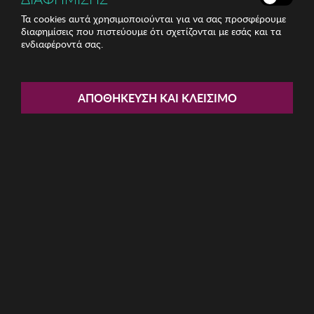
Τα cookies αυτά χρησιμοποιούνται για να σας προσφέρουμε
διαφημίσεις που πιστεύουμε ότι σχετίζονται με εσάς και τα
ενδιαφέροντά σας.
Share:
ΑΠΟΘΉΚΕΥΣΗ ΚΑΙ ΚΛΕΊΣΙΜΟ
Γυναικεία Σκουλαρίκια KARL
LAGERFELD
ΚΩΔ: 5544968-KARL
43.60€
Η καμπάνια έχει λήξει