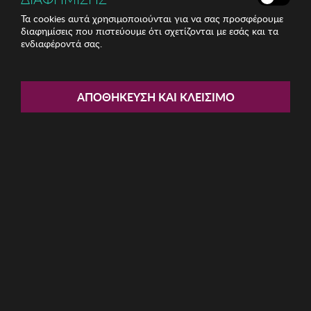
Τα cookies αυτά χρησιμοποιούνται για να σας προσφέρουμε
διαφημίσεις που πιστεύουμε ότι σχετίζονται με εσάς και τα
ενδιαφέροντά σας.
Share:
Γυναικείο Βραχιόλι Solyn
ΑΠΟΘΉΚΕΥΣΗ ΚΑΙ ΚΛΕΊΣΙΜΟ
ΚΩΔ: 646SLN1101026
5.00€
Ποσότητα:
Όριο έως 5 προϊόν(τα) ανά παραγγελία