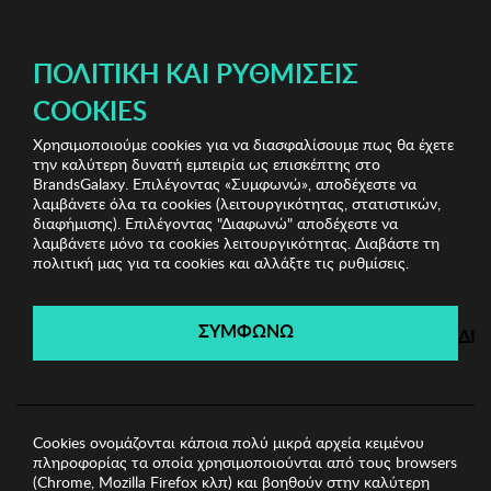
ΔΩΡΕΑΝ ΜΕΤΑΦΟΡΙΚΑ ΜΕ ΑΓΟΡΕΣ ΑΠΌ 49€ ΚΑΙ ΆΝΩ!
ΠΟΛΙΤΙΚΉ ΚΑΙ ΡΥΘΜΊΣΕΙΣ
COOKIES
Χρησιμοποιούμε cookies για να διασφαλίσουμε πως θα έχετε
Jewels Shop Vol.2
Γυναικεία Βραχιόλια
Γυναικείο
την καλύτερη δυνατή εμπειρία ως επισκέπτης στο
Βραχιόλι Solyn
BrandsGalaxy. Επιλέγοντας «Συμφωνώ», αποδέχεστε να
λαμβάνετε όλα τα cookies (λειτουργικότητας, στατιστικών,
διαφήμισης). Επιλέγοντας "Διαφωνώ" αποδέχεστε να
λαμβάνετε μόνο τα cookies λειτουργικότητας. Διαβάστε τη
Jewels Shop Vol.2
πολιτική μας για τα cookies και αλλάξτε τις ρυθμίσεις.
Λήγει σε:
05
ημέρες
|
07
ώρες
10
λεπτά
47
δευτ.
ΣΥΜΦΩΝΩ
ΔΙ
Cookies ονομάζονται κάποια πολύ μικρά αρχεία κειμένου
πληροφορίας τα οποία χρησιμοποιούνται από τους browsers
(Chrome, Mozilla Firefox κλπ) και βοηθούν στην καλύτερη