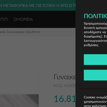
 ΜΕΤΑΦΟΡΙΚΑ ΜΕ ΠΙΣΤΩΤΙΚΗ Ή ΧΡΕΩΣΤΙΚΗ ΚΑΡΤΑ, PAYPAL
ΠΟΛΙΤΙΚ
ΣΠΙΤΙ
ΟΜΟΡΦΙΑ
ΕΙΣΟΔΟΣ 
Χρησιμοποιούμε
δυνατή εμπειρί
ικεία Σκουλαρίκια Opulence
αποδέχεστε να 
διαφήμισης). Ε
λειτουργικότητ
ρυθμίσεις.
Γυναικεία Σκουλα
ΚΩΔ: 426OPL1101
16.81€
Cookies ονομάζ
χρησιμοποιούντ
στην καλύτερη 