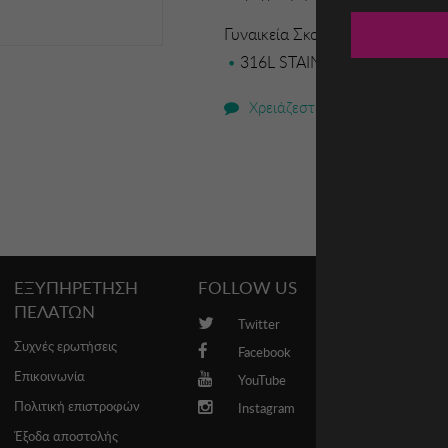
Γυναικεία Σκουλαρίκια Opulenc
316L STAINLESS STEEL Tarnish 
Χρειάζεστε βοήθεια;
ΕΞΥΠΗΡΕΤΗΣΗ
FOLLOW US
PROMO
ΠΕΛΑΤΩΝ
Twitter
Brands
Συχνές ερωτήσεις
Facebook
Επικοινωνία
YouTube
Πολιτική επιστροφών
Instagram
Έξοδα αποστολής