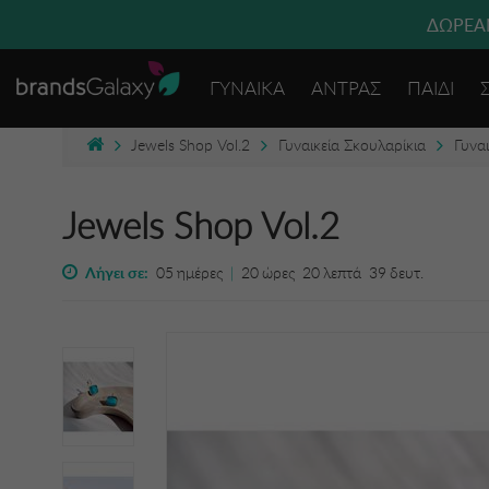
ΔΩΡΕΑΝ
ΓΥΝΑΙΚΑ
ΑΝΤΡΑΣ
ΠΑΙΔΙ
Jewels Shop Vol.2
Γυναικεία Σκουλαρίκια
Γυνα
Jewels Shop Vol.2
Λήγει σε:
05
ημέρες
|
20
ώρες
20
λεπτά
39
δευτ.