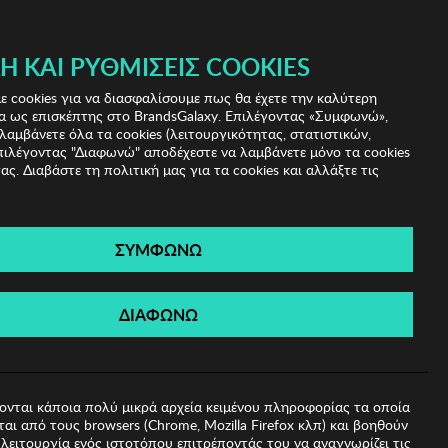
 & IRIS!
Ή ΚΑΙ ΡΥΘΜΊΣΕΙΣ COOKIES
(0)
- ΕΓΓΡΑΦΗ
ΤΟ ΚΑΛΑΘΙ ΜΟΥ
 cookies για να διασφαλίσουμε πως θα έχετε την καλύτερη
α ως επισκέπτης στο BrandsGalaxy. Επιλέγοντας «Συμφωνώ»,
λαμβάνετε όλα τα cookies (λειτουργικότητας, στατιστικών,
πιλέγοντας "Διαφωνώ" αποδέχεστε να λαμβάνετε μόνο τα cookies
ας. Διαβάστε τη πολιτική μας για τα cookies και αλλάξτε τις
ΣΥΜΦΩΝΩ
ρίκια Opulence
ΔΙΑΦΩΝΩ
ονται κάποια πολύ μικρά αρχεία κειμένου πληροφορίας τα οποία
αι από τους browsers (Chrome, Mozilla Firefox κλπ) και βοηθούν
λειτουργία ενός ιστοτόπου επιτρέποντάς του να αναγνωρίζει τις