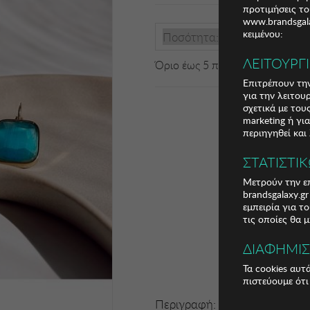
προτιμήσεις το
www.brandsgala
κειμένου:
Ποσότητα:
ΛΕΙΤΟΥΡΓ
Όριο έως 5 προϊόν(τα) ανά παρ
Επιτρέπουν την
για την λειτου
σχετικά με το
marketing ή γι
περιηγηθεί και
ΣΤΑΤΙΣΤΙ
Μετρούν την επ
brandsgalaxy.g
εμπειρία για τ
τις οποίες θα 
ΔΙΑΦΗΜΙ
Τα cookies αυτ
πιστεύουμε ότι
Περιγραφή: