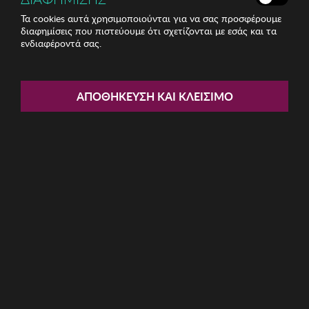
Τα cookies αυτά χρησιμοποιούνται για να σας προσφέρουμε
διαφημίσεις που πιστεύουμε ότι σχετίζονται με εσάς και τα
ενδιαφέροντά σας.
Share:
Γυναικεία Σκουλαρίκια Sadie
ΑΠΟΘΉΚΕΥΣΗ ΚΑΙ ΚΛΕΊΣΙΜΟ
ΚΩΔ: 132SDE5190026
14.19€
Ποσότητα:
Όριο έως 5 προϊόν(τα) ανά παραγγελία