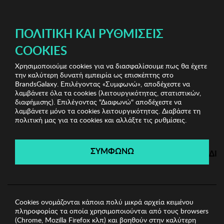
ΔΩΡΕΑΝ ΜΕΤΑΦΟΡΙΚΑ ΜΕ ΠΙΣΤΩΤΙΚΗ Ή ΧΡΕΩΣΤΙΚΗ ΚΑΡΤΑ, PAYPAL & IRIS!
ΠΟΛΙΤΙΚΉ ΚΑΙ ΡΥΘΜΊΣΕΙΣ
COOKIES
Χρησιμοποιούμε cookies για να διασφαλίσουμε πως θα έχετε
Jewels Shop Vol.2
Γυναικεία Σκουλαρίκια
Γυναικεία
την καλύτερη δυνατή εμπειρία ως επισκέπτης στο
Σκουλαρίκια Sadie
BrandsGalaxy. Επιλέγοντας «Συμφωνώ», αποδέχεστε να
λαμβάνετε όλα τα cookies (λειτουργικότητας, στατιστικών,
διαφήμισης). Επιλέγοντας "Διαφωνώ" αποδέχεστε να
λαμβάνετε μόνο τα cookies λειτουργικότητας. Διαβάστε τη
Jewels Shop Vol.2
πολιτική μας για τα cookies και αλλάξτε τις ρυθμίσεις.
Λήγει σε:
05
ημέρες
|
20
ώρες
28
λεπτά
53
δευτ.
ΣΥΜΦΩΝΩ
ΔΙ
Cookies ονομάζονται κάποια πολύ μικρά αρχεία κειμένου
πληροφορίας τα οποία χρησιμοποιούνται από τους browsers
(Chrome, Mozilla Firefox κλπ) και βοηθούν στην καλύτερη