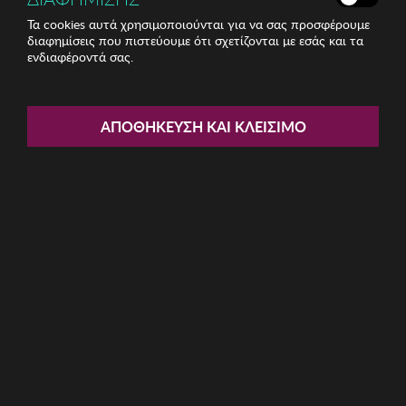
Τα cookies αυτά χρησιμοποιούνται για να σας προσφέρουμε
διαφημίσεις που πιστεύουμε ότι σχετίζονται με εσάς και τα
ενδιαφέροντά σας.
Share:
Γυναικείο Κολιέ Sadie
ΑΠΟΘΉΚΕΥΣΗ ΚΑΙ ΚΛΕΊΣΙΜΟ
ΚΩΔ: 132SDE3276
23.39€
Η καμπάνια έχει λήξει
Περιγραφή: