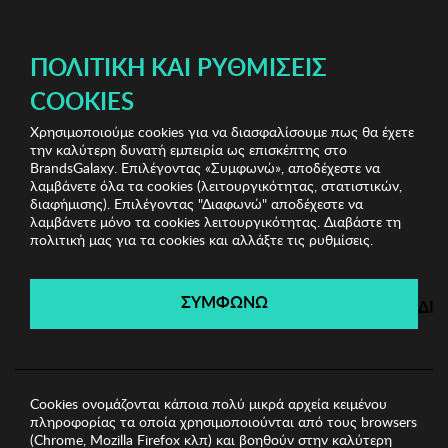
ΔΩΡΕΑΝ ΜΕΤΑΦΟΡΙΚΑ ΜΕ ΑΓΟΡΕΣ ΑΠΌ 49€ ΚΑΙ ΆΝΩ!
ΠΟΛΙΤΙΚΉ ΚΑΙ ΡΥΘΜΊΣΕΙΣ
COOKIES
Χρησιμοποιούμε cookies για να διασφαλίσουμε πως θα έχετε
Jewels Shop Vol.2
Γυναικεία Κολιέ
Γυναικείο Κολιέ
την καλύτερη δυνατή εμπειρία ως επισκέπτης στο
Sadie
BrandsGalaxy. Επιλέγοντας «Συμφωνώ», αποδέχεστε να
λαμβάνετε όλα τα cookies (λειτουργικότητας, στατιστικών,
διαφήμισης). Επιλέγοντας "Διαφωνώ" αποδέχεστε να
λαμβάνετε μόνο τα cookies λειτουργικότητας. Διαβάστε τη
Jewels Shop Vol.2
πολιτική μας για τα cookies και αλλάξτε τις ρυθμίσεις.
Λήγει σε:
00
ημέρες
|
00
ώρες
00
λεπτά
00
δευτ.
ΣΥΜΦΩΝΩ
ΔΙ
Cookies ονομάζονται κάποια πολύ μικρά αρχεία κειμένου
πληροφορίας τα οποία χρησιμοποιούνται από τους browsers
(Chrome, Mozilla Firefox κλπ) και βοηθούν στην καλύτερη