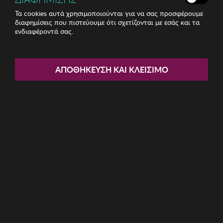
Τα cookies αυτά χρησιμοποιούνται για να σας προσφέρουμε
διαφημίσεις που πιστεύουμε ότι σχετίζονται με εσάς και τα
ενδιαφέροντά σας.
Share:
Γυναικεία Σκουλαρίκια Sadie
ΑΠΟΘΉΚΕΥΣΗ ΚΑΙ ΚΛΕΊΣΙΜΟ
ΚΩΔ: 132SDE2354
9.37€
Ποσότητα:
Όριο έως 5 προϊόν(τα) ανά παραγγελία