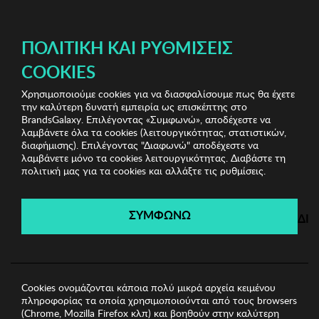
ΔΩΡΕΑΝ ΜΕΤΑΦΟΡΙΚΑ ΜΕ ΑΓΟΡΕΣ ΑΠΌ 49€ ΚΑΙ ΆΝΩ!
ΠΟΛΙΤΙΚΉ ΚΑΙ ΡΥΘΜΊΣΕΙΣ
COOKIES
Χρησιμοποιούμε cookies για να διασφαλίσουμε πως θα έχετε
Jewels Shop Vol.2
Γυναικεία Σκουλαρίκια
Γυναικεία
την καλύτερη δυνατή εμπειρία ως επισκέπτης στο
Σκουλαρίκια Sadie
BrandsGalaxy. Επιλέγοντας «Συμφωνώ», αποδέχεστε να
λαμβάνετε όλα τα cookies (λειτουργικότητας, στατιστικών,
διαφήμισης). Επιλέγοντας "Διαφωνώ" αποδέχεστε να
λαμβάνετε μόνο τα cookies λειτουργικότητας. Διαβάστε τη
Jewels Shop Vol.2
πολιτική μας για τα cookies και αλλάξτε τις ρυθμίσεις.
Λήγει σε:
02
ημέρες
|
16
ώρες
29
λεπτά
18
δευτ.
ΣΥΜΦΩΝΩ
ΔΙ
Cookies ονομάζονται κάποια πολύ μικρά αρχεία κειμένου
πληροφορίας τα οποία χρησιμοποιούνται από τους browsers
(Chrome, Mozilla Firefox κλπ) και βοηθούν στην καλύτερη