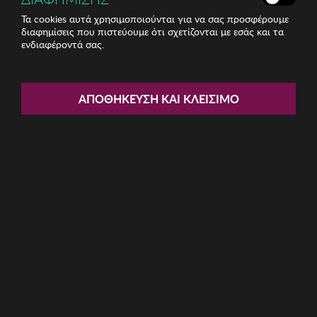
Τα cookies αυτά χρησιμοποιούνται για να σας προσφέρουμε
διαφημίσεις που πιστεύουμε ότι σχετίζονται με εσάς και τα
ενδιαφέροντά σας.
Share:
Γυναικεία Σκουλαρίκια Sadie
ΑΠΟΘΉΚΕΥΣΗ ΚΑΙ ΚΛΕΊΣΙΜΟ
ΚΩΔ: 132SDE1650
13.95€
Ποσότητα:
Όριο έως 5 προϊόν(τα) ανά παραγγελία