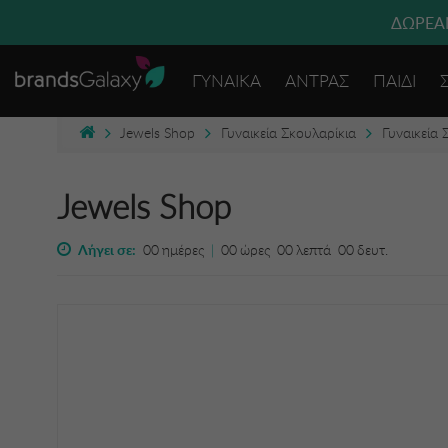
ΔΩΡΕΑΝ
ΓΥΝΑΙΚΑ
ΑΝΤΡΑΣ
ΠΑΙΔΙ
Jewels Shop
Γυναικεία Σκουλαρίκια
Γυναικεία 
Jewels Shop
Λήγει σε:
00
ημέρες
|
00
ώρες
00
λεπτά
00
δευτ.