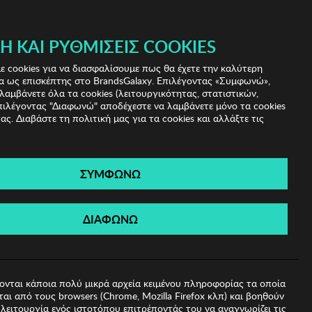
 & IRIS!
Ή ΚΑΙ ΡΥΘΜΊΣΕΙΣ COOKIES
(0)
- ΕΓΓΡΑΦΗ
ΤΟ ΚΑΛΑΘΙ ΜΟΥ
 cookies για να διασφαλίσουμε πως θα έχετε την καλύτερη
α ως επισκέπτης στο BrandsGalaxy. Επιλέγοντας «Συμφωνώ»,
λαμβάνετε όλα τα cookies (λειτουργικότητας, στατιστικών,
πιλέγοντας "Διαφωνώ" αποδέχεστε να λαμβάνετε μόνο τα cookies
ας. Διαβάστε τη πολιτική μας για τα cookies και αλλάξτε τις
ΣΥΜΦΩΝΩ
ρίκια Sadie
ΔΙΑΦΩΝΩ
ονται κάποια πολύ μικρά αρχεία κειμένου πληροφορίας τα οποία
αι από τους browsers (Chrome, Mozilla Firefox κλπ) και βοηθούν
λειτουργία ενός ιστοτόπου επιτρέποντάς του να αναγνωρίζει τις