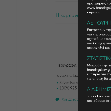
προτιμήσεις το
www.brandsgala
κειμένου:
Η καμπάνια έχει λήξει
ΛΕΙΤΟΥΡΓ
Επιτρέπουν την
για την λειτου
σχετικά με το
marketing ή γι
περιηγηθεί και
ΣΤΑΤΙΣΤΙ
Περιγραφή:
Μετρούν την επ
brandsgalaxy.g
εμπειρία για τ
Γυναικεία Σκουλαρίκια Sadie
τις οποίες θα 
Silver Earring
100% 925 STERLING SILVER S
ΔΙΑΦΗΜΙ
Τα cookies αυτ
Χρειάζεστε βοήθεια;
πιστεύουμε ότι