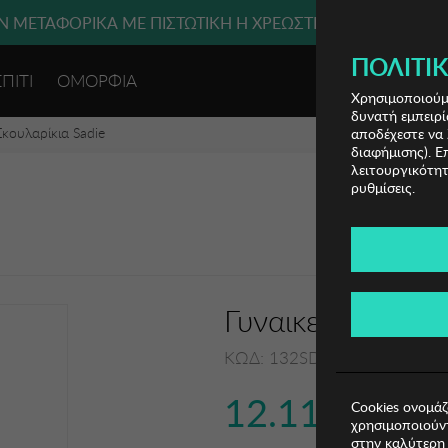
 ΜΕΤΑΦΟΡΙΚΑ ΜΕ ΠΙΣΤΩΤΙΚΗ Ή ΧΡΕΩΣΤΙΚΗ ΚΑΡΤΑ, PAYPAL
ΠΟΛΙΤΙΚ
ΣΠΙΤΙ
ΟΜΟΡΦΙΑ
ΕΙΣΟΔΟΣ 
Χρησιμοποιούμε
δυνατή εμπειρί
Σκουλαρίκια Sadie
αποδέχεστε να 
διαφήμισης). Ε
λειτουργικότητ
ρυθμίσεις.
Γυναικεία Σκουλα
ΚΩΔ: 132SDE1561
12.11€
Cookies ονομάζ
χρησιμοποιούντ
στην καλύτερη 