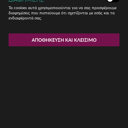
Τα cookies αυτά χρησιμοποιούνται για να σας προσφέρουμε
διαφημίσεις που πιστεύουμε ότι σχετίζονται με εσάς και τα
ενδιαφέροντά σας.
Share:
Γυναικεία Σκουλαρίκια Sadie
ΑΠΟΘΉΚΕΥΣΗ ΚΑΙ ΚΛΕΊΣΙΜΟ
ΚΩΔ: 132SDE1672029
14.48€
Η καμπάνια έχει λήξει
Περιγραφή: