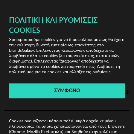
ΔΩΡΕΑΝ ΜΕΤΑΦΟΡΙΚΑ ΜΕ ΑΓΟΡΕΣ ΑΠΌ 49€ ΚΑΙ ΆΝΩ!
ΠΟΛΙΤΙΚΉ ΚΑΙ ΡΥΘΜΊΣΕΙΣ
COOKIES
Χρησιμοποιούμε cookies για να διασφαλίσουμε πως θα έχετε
Jewels Shop Vol.2
Γυναικεία Σκουλαρίκια
Γυναικεία
την καλύτερη δυνατή εμπειρία ως επισκέπτης στο
Σκουλαρίκια Sadie
BrandsGalaxy. Επιλέγοντας «Συμφωνώ», αποδέχεστε να
λαμβάνετε όλα τα cookies (λειτουργικότητας, στατιστικών,
διαφήμισης). Επιλέγοντας "Διαφωνώ" αποδέχεστε να
λαμβάνετε μόνο τα cookies λειτουργικότητας. Διαβάστε τη
Jewels Shop Vol.2
πολιτική μας για τα cookies και αλλάξτε τις ρυθμίσεις.
Λήγει σε:
00
ημέρες
|
00
ώρες
00
λεπτά
00
δευτ.
ΣΥΜΦΩΝΩ
ΔΙ
Cookies ονομάζονται κάποια πολύ μικρά αρχεία κειμένου
πληροφορίας τα οποία χρησιμοποιούνται από τους browsers
(Chrome, Mozilla Firefox κλπ) και βοηθούν στην καλύτερη