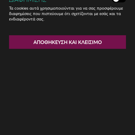
Τα cookies αυτά χρησιμοποιούνται για να σας προσφέρουμε
διαφημίσεις που πιστεύουμε ότι σχετίζονται με εσάς και τα
ενδιαφέροντά σας.
Share:
Γυναικείο Μπλουζοφόρεμα
ΑΠΟΘΉΚΕΥΣΗ ΚΑΙ ΚΛΕΊΣΙΜΟ
MARISTEL
ΚΩΔ: 8112L002
44.71€
Μέγεθος:
54