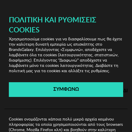
ΔΩΡΕΑΝ ΜΕΤΑΦΟΡΙΚΑ ΜΕ ΑΓΟΡΕΣ ΑΠΌ 49€ ΚΑΙ ΆΝΩ!
ΠΟΛΙΤΙΚΉ ΚΑΙ ΡΥΘΜΊΣΕΙΣ
COOKIES
Χρησιμοποιούμε cookies για να διασφαλίσουμε πως θα έχετε
Fashion Bazaar Vol.1
Γυναικεία φορέματα
Γυναικείο
την καλύτερη δυνατή εμπειρία ως επισκέπτης στο
Μπλουζοφόρεμα MARISTEL
BrandsGalaxy. Επιλέγοντας «Συμφωνώ», αποδέχεστε να
λαμβάνετε όλα τα cookies (λειτουργικότητας, στατιστικών,
διαφήμισης). Επιλέγοντας "Διαφωνώ" αποδέχεστε να
λαμβάνετε μόνο τα cookies λειτουργικότητας. Διαβάστε τη
Fashion Bazaar Vol.1
πολιτική μας για τα cookies και αλλάξτε τις ρυθμίσεις.
Λήγει σε:
01
ημέρες
|
19
ώρες
53
λεπτά
42
δευτ.
ΣΥΜΦΩΝΩ
ΔΙ
Cookies ονομάζονται κάποια πολύ μικρά αρχεία κειμένου
πληροφορίας τα οποία χρησιμοποιούνται από τους browsers
(Chrome, Mozilla Firefox κλπ) και βοηθούν στην καλύτερη