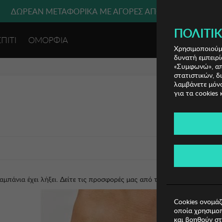
ΔΩΡΕΑΝ ΜΕΤΑΦΟΡΙΚΑ ΜΕ ΑΓΟΡΕΣ ΑΠΌ 49€ ΚΑΙ ΆΝΩ!
ΠΟΛΙΤΙΚ
ΣΠΙΤΙ
ΟΜΟΡΦΙΑ
ΕΙΣΟΔΟΣ 
Χρησιμοποιούμε
δυνατή εμπειρί
«Συμφωνώ», απο
στατιστικών, δ
λαμβάνετε μόνο
για τα cookies 
αμπάνια έχει λήξει.
Δείτε τις προσφορές μας από τις διαθέσιμες καμπάν
Cookies ονομάζ
οποία χρησιμοπ
και βοηθούν στ