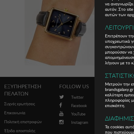
να αναγνωρίζει
αυτόν. Στο sit
αυτών των αρχε
ΛΕΙΤΟΥΡΓ
Επιτρέπουν την
υποχρεωτικά γι
συγκεντρώνουν
μπορούσαν να χ
απομνημόνευση 
λήγουν με το κ
ΣΤΑΤΙΣΤΙ
Μετρούν την επ
ΕΞΥΠΗΡΕΤΗΣΗ
FOLLOW US
PROMO
brandsgalaxy.g
ΠΕΛΑΤΩΝ
καλύτερη εμπει
Twitter
Brands
πληροφορίες με
Συχνές ερωτήσεις
επισκέπτη.
Facebook
Επικοινωνία
YouTube
ΔΙΑΦΗΜΙ
Πολιτική επιστροφών
Instagram
Τα cookies αυτ
Έξοδα αποστολής
που πιστεύουμε