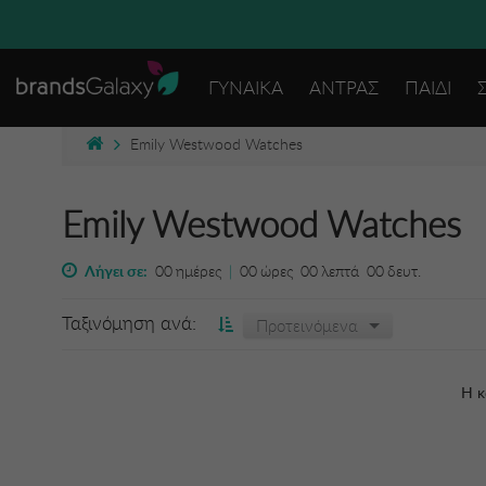
ΓΥΝΑΙΚΑ
ΑΝΤΡΑΣ
ΠΑΙΔΙ
Emily Westwood Watches
Emily Westwood Watches
Λήγει σε:
00
ημέρες
|
00
ώρες
00
λεπτά
00
δευτ.
Ταξινόμηση ανά:
Προτεινόμενα
Η κ