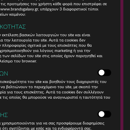
 τις προτιμήσεις του χρήστη κάθε φορά που επιστρέφει σε
e www.brandsgalaxy.gr, υπάρχουν 3 διαφορετικοί τύποι
ίων κειμένου:
ΙΚΟΤΗΤΑΣ
 εκτέλεση βασικών λειτουργιών του site και είναι
α την λειτουργία του site. Αυτά τα cookies δεν
 πληροφορίες σχετικά με τους επισκέπτες που θα
ρησιμοποιηθούν για λόγους marketing ή για την
των σελίδων του site στις οποίες έχουν περιηγηθεί και
λείσιμο του browser.
ΚΩΝ
ισκεψιμότητα του site και βοηθούν τους διαχειριστές του
r να βελτιώνουν το περιεχόμενο του site, με σκοπό την
Για τηλεφωνικές
ρία για τους επισκέπτες. Αυτά τα cookies δεν συλλέγουν
παραγγελίες καλέστε
 τις οποίες θα μπορούσε να αναγνωριστεί η ταυτότητά του
211 18 94 400
(Δευτέρα έως Παρασκευή
9:30 - 14:30 & 24ώρες
ΣΗΣ
Φωνητική Πύλη)
Αριθμός Γ.Ε.Μη.:
ά χρησιμοποιούνται για να σας προσφέρουμε διαφημίσεις
009456401000
 ότι σχετίζονται με εσάς και τα ενδιαφέροντά σας.