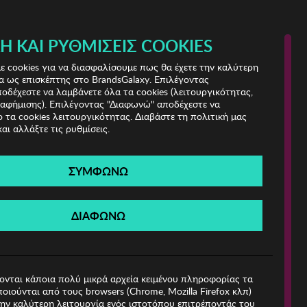
Ή ΚΑΙ ΡΥΘΜΊΣΕΙΣ COOKIES
(0)
- ΕΓΓΡΑΦΗ
ΤΟ ΚΑΛΑΘΙ ΜΟΥ
 cookies για να διασφαλίσουμε πως θα έχετε την καλύτερη
α ως επισκέπτης στο BrandsGalaxy. Επιλέγοντας
δέχεστε να λαμβάνετε όλα τα cookies (λειτουργικότητας,
ιαφήμισης). Επιλέγοντας "Διαφωνώ" αποδέχεστε να
 τα cookies λειτουργικότητας. Διαβάστε τη πολιτική μας
και αλλάξτε τις ρυθμίσεις.
ΣΥΜΦΩΝΩ
Βρέθηκαν
0 Προϊόντα
ΔΙΑΦΩΝΩ
ιες!
ονται κάποια πολύ μικρά αρχεία κειμένου πληροφορίας τα
οιούνται από τους browsers (Chrome, Mozilla Firefox κλπ)
ην καλύτερη λειτουργία ενός ιστοτόπου επιτρέποντάς του