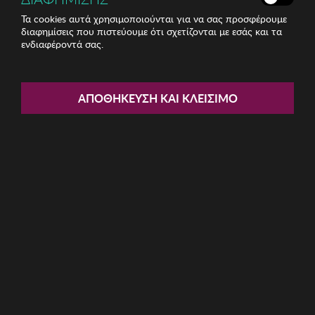
Τα cookies αυτά χρησιμοποιούνται για να σας προσφέρουμε
διαφημίσεις που πιστεύουμε ότι σχετίζονται με εσάς και τα
ενδιαφέροντά σας.
Share:
Ανδρική Βερμούδα BISTON
ΑΠΟΘΉΚΕΥΣΗ ΚΑΙ ΚΛΕΊΣΙΜΟ
ΚΩΔ: 53-221-009006
27.30€
Μέγεθος:
34
36
40