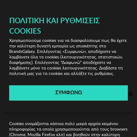
ΔΩΡΕΑΝ ΜΕΤΑΦΟΡΙΚΑ ΜΕ ΑΓΟΡΕΣ ΑΠΌ 3 TEMAXIA ΚΑΙ ΆΝΩ!
ΠΟΛΙΤΙΚΉ ΚΑΙ ΡΥΘΜΊΣΕΙΣ
COOKIES
Χρησιμοποιούμε cookies για να διασφαλίσουμε πως θα έχετε
Biston
Ανδρικά Σορτς-Βερμούδες
Ανδρική
την καλύτερη δυνατή εμπειρία ως επισκέπτης στο
Βερμούδα BISTON
BrandsGalaxy. Επιλέγοντας «Συμφωνώ», αποδέχεστε να
λαμβάνετε όλα τα cookies (λειτουργικότητας, στατιστικών,
διαφήμισης). Επιλέγοντας "Διαφωνώ" αποδέχεστε να
λαμβάνετε μόνο τα cookies λειτουργικότητας. Διαβάστε τη
Biston
πολιτική μας για τα cookies και αλλάξτε τις ρυθμίσεις.
Λήγει σε:
00
ημέρες
|
00
ώρες
00
λεπτά
00
δευτ.
ΣΥΜΦΩΝΩ
ΔΙ
Cookies ονομάζονται κάποια πολύ μικρά αρχεία κειμένου
πληροφορίας τα οποία χρησιμοποιούνται από τους browsers
(Chrome, Mozilla Firefox κλπ) και βοηθούν στην καλύτερη