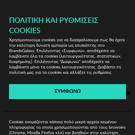
ΔΩΡΕΑΝ ΜΕΤΑΦΟΡΙΚΑ ΜΕ ΠΙΣΤΩΤΙΚΗ Ή ΧΡΕΩΣΤΙΚΗ ΚΑΡΤΑ, PAYPAL & IRIS!
ΠΟΛΙΤΙΚΉ ΚΑΙ ΡΥΘΜΊΣΕΙΣ
COOKIES
Χρησιμοποιούμε cookies για να διασφαλίσουμε πως θα έχετε
Biston
Ανδρικά Σορτς-Βερμούδες
Ανδρική
την καλύτερη δυνατή εμπειρία ως επισκέπτης στο
Βερμούδα BISTON
BrandsGalaxy. Επιλέγοντας «Συμφωνώ», αποδέχεστε να
λαμβάνετε όλα τα cookies (λειτουργικότητας, στατιστικών,
διαφήμισης). Επιλέγοντας "Διαφωνώ" αποδέχεστε να
λαμβάνετε μόνο τα cookies λειτουργικότητας. Διαβάστε τη
Biston
πολιτική μας για τα cookies και αλλάξτε τις ρυθμίσεις.
Λήγει σε:
00
ημέρες
|
00
ώρες
00
λεπτά
00
δευτ.
ΣΥΜΦΩΝΩ
ΔΙ
Cookies ονομάζονται κάποια πολύ μικρά αρχεία κειμένου
πληροφορίας τα οποία χρησιμοποιούνται από τους browsers
(Chrome, Mozilla Firefox κλπ) και βοηθούν στην καλύτερη