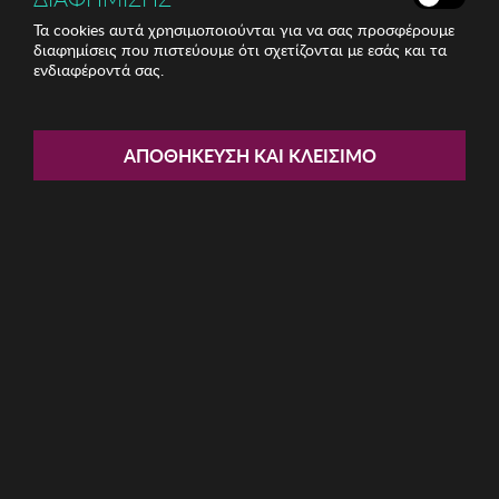
Τα cookies αυτά χρησιμοποιούνται για να σας προσφέρουμε
διαφημίσεις που πιστεύουμε ότι σχετίζονται με εσάς και τα
ενδιαφέροντά σας.
Share:
Ανδρική Βερμούδα BISTON
ΑΠΟΘΉΚΕΥΣΗ ΚΑΙ ΚΛΕΊΣΙΜΟ
ΚΩΔ: 49-221-027034
16.80€
Μέγεθος:
34