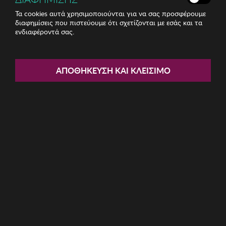
Τα cookies αυτά χρησιμοποιούνται για να σας προσφέρουμε
διαφημίσεις που πιστεύουμε ότι σχετίζονται με εσάς και τα
ενδιαφέροντά σας.
Share:
Ανδρική Μπλούζα BISTON
ΑΠΟΘΉΚΕΥΣΗ ΚΑΙ ΚΛΕΊΣΙΜΟ
ΚΩΔ: 49-206-028014
9.60€
Μέγεθος:
L
M
S
XL
XXL