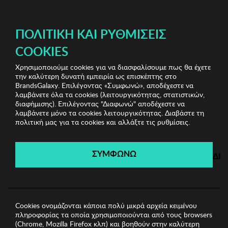
ΔΩΡΕΑΝ ΜΕΤΑΦΟΡΙΚΑ ΜΕ ΠΙΣΤΩΤΙΚΗ Ή ΧΡΕΩΣΤΙΚΗ ΚΑΡΤΑ, PAYPAL & IRIS!
ΔΩΡΕΑΝ ΜΕΤΑΦΟΡΙΚΑ ΜΕ ΑΓΟΡΕΣ ΑΠΌ 49€ ΚΑΙ ΆΝΩ!
ΠΟΛΙΤΙΚΉ ΚΑΙ ΡΥΘΜΊΣΕΙΣ
COOKIES
Χρησιμοποιούμε cookies για να διασφαλίσουμε πως θα έχετε
Biston
Ανδρικές Μπλούζες
Ανδρική Μπλούζα
την καλύτερη δυνατή εμπειρία ως επισκέπτης στο
BISTON
BrandsGalaxy. Επιλέγοντας «Συμφωνώ», αποδέχεστε να
λαμβάνετε όλα τα cookies (λειτουργικότητας, στατιστικών,
διαφήμισης). Επιλέγοντας "Διαφωνώ" αποδέχεστε να
λαμβάνετε μόνο τα cookies λειτουργικότητας. Διαβάστε τη
Biston
πολιτική μας για τα cookies και αλλάξτε τις ρυθμίσεις.
Λήγει σε:
00
ημέρες
|
00
ώρες
00
λεπτά
00
δευτ.
ΣΥΜΦΩΝΩ
ΔΙ
Cookies ονομάζονται κάποια πολύ μικρά αρχεία κειμένου
πληροφορίας τα οποία χρησιμοποιούνται από τους browsers
(Chrome, Mozilla Firefox κλπ) και βοηθούν στην καλύτερη