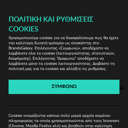
ΔΩΡΕΑΝ ΜΕΤΑΦΟΡΙΚΑ ΜΕ ΑΓΟΡΕΣ ΑΠΌ 49€ ΚΑΙ ΆΝΩ!
ΠΟΛΙΤΙΚΉ ΚΑΙ ΡΥΘΜΊΣΕΙΣ
COOKIES
Χρησιμοποιούμε cookies για να διασφαλίσουμε πως θα έχετε
Biston
Ανδρικές Μπλούζες
Ανδρική Μπλούζα
την καλύτερη δυνατή εμπειρία ως επισκέπτης στο
BISTON
BrandsGalaxy. Επιλέγοντας «Συμφωνώ», αποδέχεστε να
λαμβάνετε όλα τα cookies (λειτουργικότητας, στατιστικών,
διαφήμισης). Επιλέγοντας "Διαφωνώ" αποδέχεστε να
λαμβάνετε μόνο τα cookies λειτουργικότητας. Διαβάστε τη
Biston
πολιτική μας για τα cookies και αλλάξτε τις ρυθμίσεις.
Λήγει σε:
00
ημέρες
|
00
ώρες
00
λεπτά
00
δευτ.
ΣΥΜΦΩΝΩ
ΔΙ
Cookies ονομάζονται κάποια πολύ μικρά αρχεία κειμένου
πληροφορίας τα οποία χρησιμοποιούνται από τους browsers
(Chrome, Mozilla Firefox κλπ) και βοηθούν στην καλύτερη