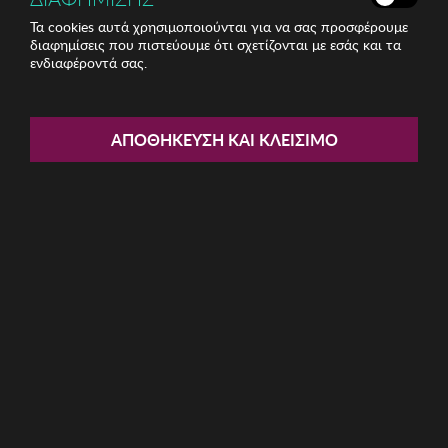
Τα cookies αυτά χρησιμοποιούνται για να σας προσφέρουμε
διαφημίσεις που πιστεύουμε ότι σχετίζονται με εσάς και τα
ενδιαφέροντά σας.
Share:
Ανδρική Μπλούζα BISTON
ΑΠΟΘΉΚΕΥΣΗ ΚΑΙ ΚΛΕΊΣΙΜΟ
ΚΩΔ: 47-206-064006
6.15€
Μέγεθος:
M