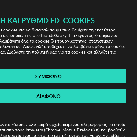
Ή ΚΑΙ ΡΥΘΜΊΣΕΙΣ COOKIES
(0)
- ΕΓΓΡΑΦΗ
ΤΟ ΚΑΛΑΘΙ ΜΟΥ
 cookies για να διασφαλίσουμε πως θα έχετε την καλύτερη
α ως επισκέπτης στο BrandsGalaxy. Επιλέγοντας «Συμφωνώ»,
λαμβάνετε όλα τα cookies (λειτουργικότητας, στατιστικών,
πιλέγοντας "Διαφωνώ" αποδέχεστε να λαμβάνετε μόνο τα cookies
ας. Διαβάστε τη πολιτική μας για τα cookies και αλλάξτε τις
ΣΥΜΦΩΝΩ
α BISTON
ΔΙΑΦΩΝΩ
ονται κάποια πολύ μικρά αρχεία κειμένου πληροφορίας τα οποία
αι από τους browsers (Chrome, Mozilla Firefox κλπ) και βοηθούν
λειτουργία ενός ιστοτόπου επιτρέποντάς του να αναγνωρίζει τις