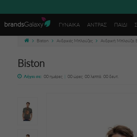
ΓΥΝΑΙΚΑ
ΑΝΤΡΑΣ
ΠΑΙΔΙ
Biston
Ανδρικές Μπλούζες
Ανδρική Μπλούζα 
Biston
Λήγει σε:
00
ημέρες
|
00
ώρες
00
λεπτά
00
δευτ.