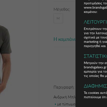
προτιμήσεις το
www.brandsgala
Μέγεθος:
κειμένου:
M
ΛΕΙΤΟΥΡΓ
Επιτρέπουν την
για την λειτου
σχετικά με το
Η καμπάνια έχει λήξει
marketing ή γι
περιηγηθεί και
ΣΤΑΤΙΣΤΙ
Μετρούν την επ
brandsgalaxy.g
εμπειρία για τ
τις οποίες θα 
ΔΙΑΦΗΜΙ
Περιγραφή:
Τα cookies αυτ
Ανδρική Μπλούζα BISTON
πιστεύουμε ότι
με τύπωμα κασέτα