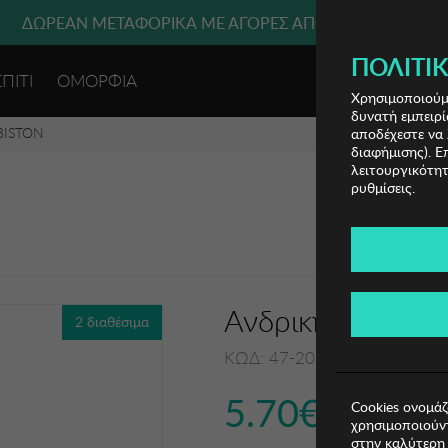
ΔΩΡΕΑΝ ΜΕΤΑΦΟΡΙΚΑ ΜΕ ΑΓΟΡΕΣ ΑΠΌ 49€ ΚΑΙ ΆΝΩ!
ΠΟΛΙΤΙΚ
ΣΠΙΤΙ
ΟΜΟΡΦΙΑ
ΕΙΣΟΔΟΣ 
Χρησιμοποιούμε
δυνατή εμπειρί
BISTON
αποδέχεστε να 
διαφήμισης). Ε
λειτουργικότητ
ρυθμίσεις.
Ανδρική Μπλούζ
2 διαθέσιμα
ΚΩΔ: 47-206-038014
5.70€
Cookies ονομάζ
χρησιμοποιούντ
στην καλύτερη 