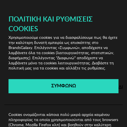
ΔΩΡΕΑΝ ΜΕΤΑΦΟΡΙΚΑ ΜΕ ΑΓΟΡΕΣ ΑΠΌ 49€ ΚΑΙ ΆΝΩ!
ΠΟΛΙΤΙΚΉ ΚΑΙ ΡΥΘΜΊΣΕΙΣ
COOKIES
Χρησιμοποιούμε cookies για να διασφαλίσουμε πως θα έχετε
Bedding & Bathroom Shop
Ριχτάρια
Ριχτάρι
την καλύτερη δυνατή εμπειρία ως επισκέπτης στο
170x210cm Mijolnir
BrandsGalaxy. Επιλέγοντας «Συμφωνώ», αποδέχεστε να
λαμβάνετε όλα τα cookies (λειτουργικότητας, στατιστικών,
διαφήμισης). Επιλέγοντας "Διαφωνώ" αποδέχεστε να
λαμβάνετε μόνο τα cookies λειτουργικότητας. Διαβάστε τη
Bedding & Bathroom Shop
πολιτική μας για τα cookies και αλλάξτε τις ρυθμίσεις.
Λήγει σε:
02
ημέρες
|
02
ώρες
04
λεπτά
27
δευτ.
ΣΥΜΦΩΝΩ
ΔΙ
Cookies ονομάζονται κάποια πολύ μικρά αρχεία κειμένου
πληροφορίας τα οποία χρησιμοποιούνται από τους browsers
(Chrome, Mozilla Firefox κλπ) και βοηθούν στην καλύτερη