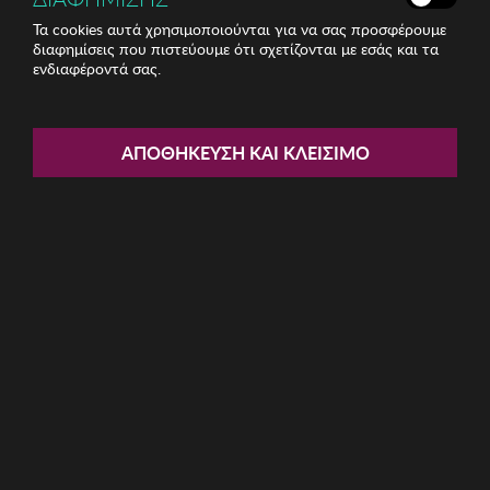
Τα cookies αυτά χρησιμοποιούνται για να σας προσφέρουμε
διαφημίσεις που πιστεύουμε ότι σχετίζονται με εσάς και τα
ενδιαφέροντά σας.
Share:
Ριχτάρι 170x210cm Mijolnir
ΑΠΟΘΉΚΕΥΣΗ ΚΑΙ ΚΛΕΊΣΙΜΟ
ΚΩΔ: 372VDN1135
7.27€
Ποσότητα:
Όριο έως 5 προϊόν(τα) ανά παραγγελία