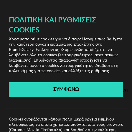
ΔΩΡΕΑΝ ΜΕΤΑΦΟΡΙΚΑ ΜΕ ΑΓΟΡΕΣ ΑΠΌ 49€ ΚΑΙ ΆΝΩ!
ΠΟΛΙΤΙΚΉ ΚΑΙ ΡΥΘΜΊΣΕΙΣ
COOKIES
Χρησιμοποιούμε cookies για να διασφαλίσουμε πως θα έχετε
Bedding & Bathroom Shop
Παπλώματα
Σετ διπλό
την καλύτερη δυνατή εμπειρία ως επισκέπτης στο
Πάπλωμα Σατέν Mijolnir
BrandsGalaxy. Επιλέγοντας «Συμφωνώ», αποδέχεστε να
λαμβάνετε όλα τα cookies (λειτουργικότητας, στατιστικών,
διαφήμισης). Επιλέγοντας "Διαφωνώ" αποδέχεστε να
λαμβάνετε μόνο τα cookies λειτουργικότητας. Διαβάστε τη
Bedding & Bathroom Shop
πολιτική μας για τα cookies και αλλάξτε τις ρυθμίσεις.
Λήγει σε:
04
ημέρες
|
01
ώρες
51
λεπτά
22
δευτ.
ΣΥΜΦΩΝΩ
ΔΙ
Cookies ονομάζονται κάποια πολύ μικρά αρχεία κειμένου
πληροφορίας τα οποία χρησιμοποιούνται από τους browsers
(Chrome, Mozilla Firefox κλπ) και βοηθούν στην καλύτερη