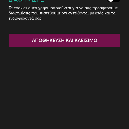
Τα cookies αυτά χρησιμοποιούνται για να σας προσφέρουμε
διαφημίσεις που πιστεύουμε ότι σχετίζονται με εσάς και τα
ενδιαφέροντά σας.
Share:
Σετ διπλό Πάπλωμα Σατέν
ΑΠΟΘΉΚΕΥΣΗ ΚΑΙ ΚΛΕΊΣΙΜΟ
Mijolnir
ΚΩΔ: 129CTN3958002
37.20€
Ποσότητα:
Όριο έως 5 προϊόν(τα) ανά παραγγελία