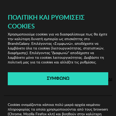
ΔΩΡΕΑΝ ΜΕΤΑΦΟΡΙΚΑ ΜΕ ΠΙΣΤΩΤΙΚΗ Ή ΧΡΕΩΣΤΙΚΗ ΚΑΡΤΑ, PAYPAL & IRIS!
ΠΟΛΙΤΙΚΉ ΚΑΙ ΡΥΘΜΊΣΕΙΣ
COOKIES
Χρησιμοποιούμε cookies για να διασφαλίσουμε πως θα έχετε
Bags & Wallets Shop
Unisex Αξεσουάρ
Card Holder
την καλύτερη δυνατή εμπειρία ως επισκέπτης στο
Garbalia
BrandsGalaxy. Επιλέγοντας «Συμφωνώ», αποδέχεστε να
λαμβάνετε όλα τα cookies (λειτουργικότητας, στατιστικών,
διαφήμισης). Επιλέγοντας "Διαφωνώ" αποδέχεστε να
λαμβάνετε μόνο τα cookies λειτουργικότητας. Διαβάστε τη
Bags & Wallets Shop
πολιτική μας για τα cookies και αλλάξτε τις ρυθμίσεις.
Λήγει σε:
04
ημέρες
|
07
ώρες
18
λεπτά
49
δευτ.
ΣΥΜΦΩΝΩ
ΔΙ
Cookies ονομάζονται κάποια πολύ μικρά αρχεία κειμένου
πληροφορίας τα οποία χρησιμοποιούνται από τους browsers
(Chrome, Mozilla Firefox κλπ) και βοηθούν στην καλύτερη