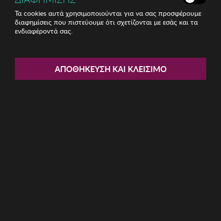
Τα cookies αυτά χρησιμοποιούνται για να σας προσφέρουμε
διαφημίσεις που πιστεύουμε ότι σχετίζονται με εσάς και τα
ενδιαφέροντά σας.
Share:
Card Holder Garbalia
ΑΠΟΘΉΚΕΥΣΗ ΚΑΙ ΚΛΕΊΣΙΜΟ
ΚΩΔ: 456ZYM2113
10.66€
Ποσότητα:
Όριο έως 5 προϊόν(τα) ανά παραγγελία