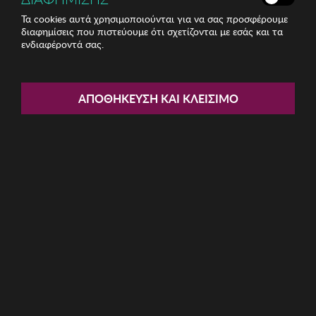
Τα cookies αυτά χρησιμοποιούνται για να σας προσφέρουμε
διαφημίσεις που πιστεύουμε ότι σχετίζονται με εσάς και τα
ενδιαφέροντά σας.
Share:
Ανδρικό Πορτοφόλι Garbalia
ΑΠΟΘΉΚΕΥΣΗ ΚΑΙ ΚΛΕΊΣΙΜΟ
ΚΩΔ: 456ZYM1781034
19.50€
Ποσότητα:
Όριο έως 5 προϊόν(τα) ανά παραγγελία