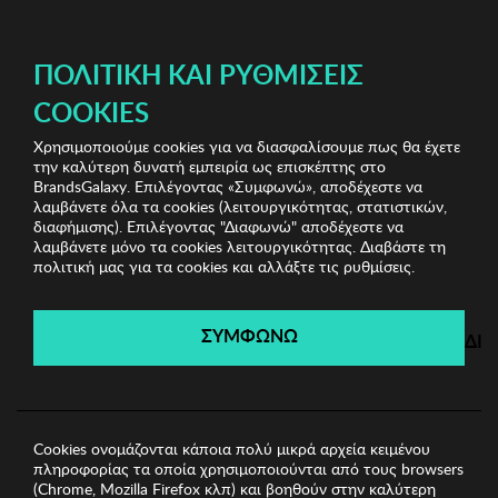
ΔΩΡΕΑΝ ΜΕΤΑΦΟΡΙΚΑ ΜΕ ΠΙΣΤΩΤΙΚΗ Ή ΧΡΕΩΣΤΙΚΗ ΚΑΡΤΑ, PAYPAL & IRIS!
ΔΩΡΕΑΝ ΜΕΤΑΦΟΡΙΚΑ ΜΕ ΑΓΟΡΕΣ ΑΠΌ 49€ ΚΑΙ ΆΝΩ!
ΠΟΛΙΤΙΚΉ ΚΑΙ ΡΥΘΜΊΣΕΙΣ
COOKIES
Χρησιμοποιούμε cookies για να διασφαλίσουμε πως θα έχετε
Bags & Wallets Shop
Ανδρικά Πορτοφόλια
Ανδρικό
την καλύτερη δυνατή εμπειρία ως επισκέπτης στο
Πορτοφόλι Garbalia
BrandsGalaxy. Επιλέγοντας «Συμφωνώ», αποδέχεστε να
λαμβάνετε όλα τα cookies (λειτουργικότητας, στατιστικών,
διαφήμισης). Επιλέγοντας "Διαφωνώ" αποδέχεστε να
λαμβάνετε μόνο τα cookies λειτουργικότητας. Διαβάστε τη
Bags & Wallets Shop
πολιτική μας για τα cookies και αλλάξτε τις ρυθμίσεις.
Λήγει σε:
02
ημέρες
|
16
ώρες
51
λεπτά
01
δευτ.
ΣΥΜΦΩΝΩ
ΔΙ
Cookies ονομάζονται κάποια πολύ μικρά αρχεία κειμένου
πληροφορίας τα οποία χρησιμοποιούνται από τους browsers
(Chrome, Mozilla Firefox κλπ) και βοηθούν στην καλύτερη