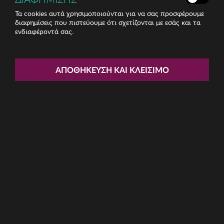
Τα cookies αυτά χρησιμοποιούνται για να σας προσφέρουμε
διαφημίσεις που πιστεύουμε ότι σχετίζονται με εσάς και τα
ενδιαφέροντά σας.
Share:
Ανδρικό Πορτοφόλι Garbalia
ΑΠΟΘΉΚΕΥΣΗ ΚΑΙ ΚΛΕΊΣΙΜΟ
ΚΩΔ: 456ZYM1622
18.10€
Η καμπάνια έχει λήξει
Περιγραφή: