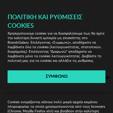
ΔΩΡΕΑΝ ΜΕΤΑΦΟΡΙΚΑ ΜΕ ΑΓΟΡΕΣ ΑΠΌ 49€ ΚΑΙ ΆΝΩ!
ΠΟΛΙΤΙΚΉ ΚΑΙ ΡΥΘΜΊΣΕΙΣ
COOKIES
Χρησιμοποιούμε cookies για να διασφαλίσουμε πως θα έχετε
Bags & Wallets Shop
Ανδρικά Πορτοφόλια
Ανδρικό
την καλύτερη δυνατή εμπειρία ως επισκέπτης στο
Πορτοφόλι Garbalia
BrandsGalaxy. Επιλέγοντας «Συμφωνώ», αποδέχεστε να
λαμβάνετε όλα τα cookies (λειτουργικότητας, στατιστικών,
διαφήμισης). Επιλέγοντας "Διαφωνώ" αποδέχεστε να
λαμβάνετε μόνο τα cookies λειτουργικότητας. Διαβάστε τη
Bags & Wallets Shop
πολιτική μας για τα cookies και αλλάξτε τις ρυθμίσεις.
Λήγει σε:
00
ημέρες
|
00
ώρες
00
λεπτά
00
δευτ.
ΣΥΜΦΩΝΩ
ΔΙ
Cookies ονομάζονται κάποια πολύ μικρά αρχεία κειμένου
πληροφορίας τα οποία χρησιμοποιούνται από τους browsers
(Chrome, Mozilla Firefox κλπ) και βοηθούν στην καλύτερη